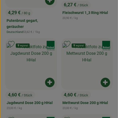
Produkt zum Warenkorb hinzufügen
6,27 €
/ Stück
, Preis:
4,29 €
Fleischwurst 1_3 Ring HHal
/ 80 g
, Preis:
, Referenzpreis:
20,90 €
/ kg
Putenbrust gegart,
geräucher
, Referenzpreis:
Deutschland
53,62 €
/ 1kg
, Herkunft:
, Verband:
, Verband:
Produkt zu Favouriten hinzufügen
Produkt zu Favouriten hinzufügen
regional
regional
, Kontrollstelle:
, Kontrollstelle:
DE-ÖKO-006
DE-ÖKO-006
Produkt zum Warenkorb hinzufügen
Produk
4,60 €
4,60 €
/ Stück
/ Stück
, Preis:
, Preis:
Jagdwurst Dose 200 g HHal
Mettwurst Dose 200 g HHal
, Referenzpreis:
, Referenzpreis:
23,00 €
/ kg
23,00 €
/ kg