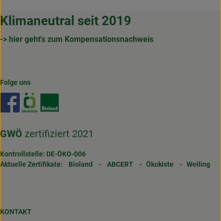
Klimaneutral seit 2019
-> hier geht's zum Kompensationsnachweis
Folge uns
Externer Link zu https://www.facebook.com/gertrudenho
Externer Link zu https://www.oekokiste.de/
Externer Link zu https://www.bioland.de/
GWÖ
zertifiziert 2021
Kontrollstelle: DE-ÖKO-006
Aktuelle Zertifikate:
Bioland
-
ABCERT
-
Ökokiste
-
Weiling
KONTAKT