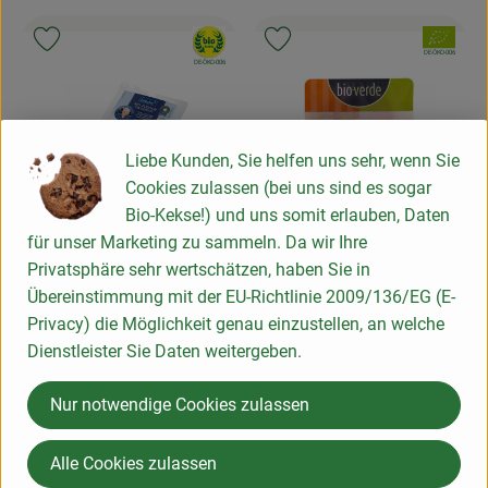
, Verband:
, Verband:
Produkt zu Favouriten hinzufügen
Produkt zu Favouriten hinzufügen
, Kontrollstelle:
DE-ÖKO-006
, Kontrollstelle:
DE-ÖKO-006
Liebe Kunden, Sie helfen uns sehr, wenn Sie
Cookies zulassen (bei uns sind es sogar
Bio-Kekse!) und uns somit erlauben, Daten
für unser Marketing zu sammeln. Da wir Ihre
Produkt zum Warenkorb hinzufügen
Privatsphäre sehr wertschätzen, haben Sie in
Übereinstimmung mit der EU-Richtlinie 2009/136/EG (E-
Produk
4,89 €
/ 80 g
, Preis:
Privacy) die Möglichkeit genau einzustellen, an welche
Rindersalami Scheiben 80g
4,49 €
/ 80 g
Dienstleister Sie Daten weitergeben.
, Preis:
WBI
Chorizo-Papr-Salami
, Referenzpreis:
Deutschland
61,12 €
/ 1kg
, Herkunft:
Nur notwendige Cookies zulassen
Aufschnitt
, Referenzpreis:
Spanien
56,12 €
/ 1kg
, Herkunft:
Alle Cookies zulassen
, Verband:
, Verband:
Produkt zu Favouriten hinzufügen
Produkt zu Favouriten hinzufügen