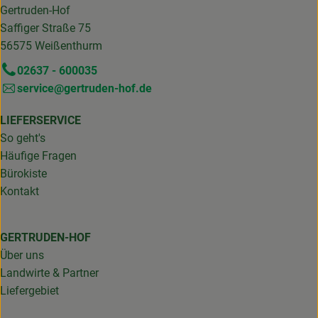
Gertruden-Hof
Saffiger Straße 75
56575 Weißenthurm
02637 - 600035
service@gertruden-hof.de
LIEFERSERVICE
So geht's
Häufige Fragen
Bürokiste
Kontakt
GERTRUDEN-HOF
Über uns
Landwirte & Partner
Liefergebiet