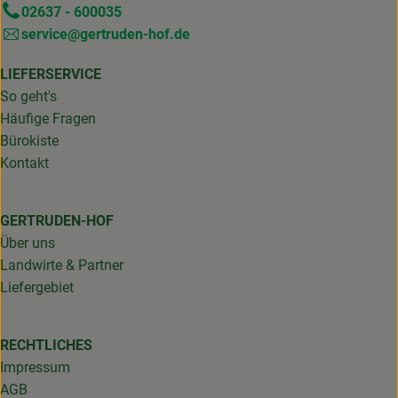
02637 - 600035
service@gertruden-hof.de
LIEFERSERVICE
So geht's
Häufige Fragen
Bürokiste
Kontakt
GERTRUDEN-HOF
Über uns
Landwirte & Partner
Liefergebiet
RECHTLICHES
Impressum
AGB