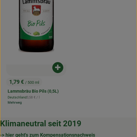
Produkt zum Warenkorb hinzufügen
1,79 €
/ 500 ml
, Preis:
Lammsbräu Bio Pils (0,5L)
, Referenzpreis:
Deutschland
3,58 €
/ l
, Herkunft:
Mehrweg
Klimaneutral seit 2019
-> hier geht's zum Kompensationsnachweis