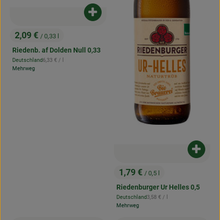
Produkt zum Warenkorb hinzufügen
2,09 €
/ 0,33 l
, Preis:
Riedenb. af Dolden Null 0,33
, Referenzpreis:
Deutschland
6,33 €
/ l
, Herkunft:
Mehrweg
Produk
1,79 €
/ 0,5 l
, Preis:
Riedenburger Ur Helles 0,5
, Referenzpreis:
Deutschland
3,58 €
/ l
, Herkunft:
Mehrweg