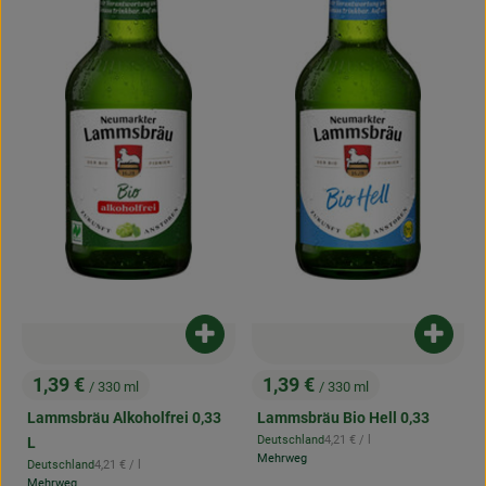
Produkt zum Warenkorb hinzufügen
Produk
1,39 €
1,39 €
/ 330 ml
/ 330 ml
, Preis:
, Preis:
Lammsbräu Alkoholfrei 0,33
Lammsbräu Bio Hell 0,33
, Referenzpreis:
Deutschland
4,21 €
/ l
L
, Herkunft:
Mehrweg
, Referenzpreis:
Deutschland
4,21 €
/ l
, Herkunft:
Mehrweg