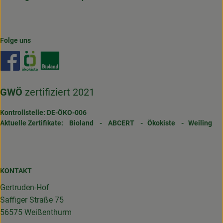
Folge uns
Externer Link zu https://www.facebook.com/gertrudenho
Externer Link zu https://www.oekokiste.de/
Externer Link zu https://www.bioland.de/
GWÖ
zertifiziert 2021
Kontrollstelle: DE-ÖKO-006
Aktuelle Zertifikate:
Bioland
-
ABCERT
-
Ökokiste
-
Weiling
KONTAKT
Gertruden-Hof
Saffiger Straße 75
56575 Weißenthurm