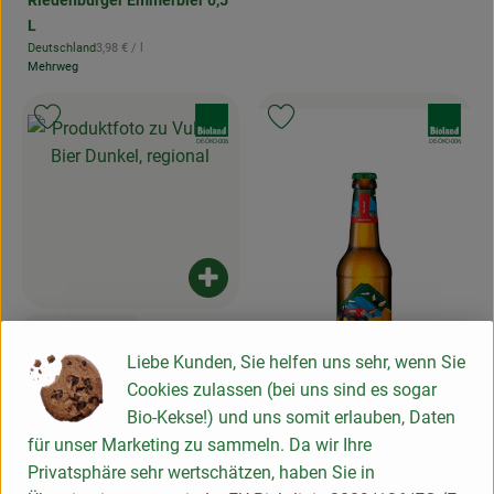
Riedenburger Emmerbier 0,5
L
, Referenzpreis:
Deutschland
3,98 €
/ l
, Herkunft:
Mehrweg
, Verband:
, Verband:
Produkt zu Favouriten hinzufügen
Produkt zu Favouriten hinzufügen
, Kontrollstelle:
, Kontrollstelle:
DE-ÖKO-006
DE-ÖKO-006
Produkt zum Warenkorb hinzufügen
1,69 €
/ 0,33 l
, Preis:
Liebe Kunden, Sie helfen uns sehr, wenn Sie
Vulkan Bier Dunkel, regional
, Referenzpreis:
Deutschland
5,12 €
/ l
Cookies zulassen (bei uns sind es sogar
, Herkunft:
Mehrweg
Bio-Kekse!) und uns somit erlauben, Daten
für unser Marketing zu sammeln. Da wir Ihre
Privatsphäre sehr wertschätzen, haben Sie in
Produk