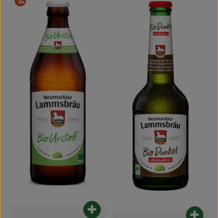
Sonderangebote
Frischetheke
Natukostwaren
Getränke
Tiernahrung
Drogerie
So geht’s
Über uns
Rezepte
Produkt zum Warenkorb hinzufügen