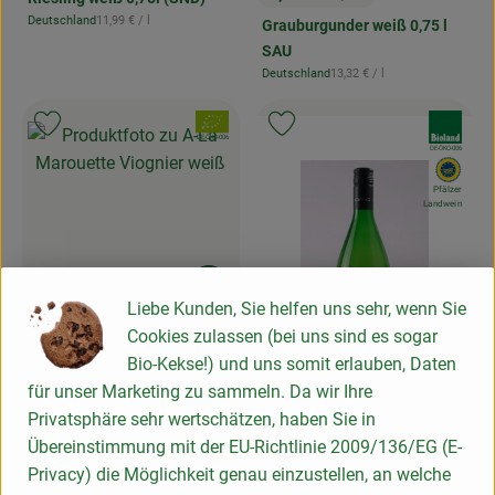
, Preis:
, Referenzpreis:
Deutschland
11,99 €
/ l
Grauburgunder weiß 0,75 l
, Herkunft:
SAU
, Referenzpreis:
Deutschland
13,32 €
/ l
, Herkunft:
, Verband:
, Verband:
Produkt zu Favouriten hinzufügen
Produkt zu Favouriten hinzufügen
, Kontrollstelle:
DE-ÖKO-006
, Kontrollstelle:
DE-ÖKO-006
, EU H
Pfälzer
Landwein
Produkt zum Warenkorb hinzufügen
Liebe Kunden, Sie helfen uns sehr, wenn Sie
Cookies zulassen (bei uns sind es sogar
8,99 €
/ 0,75 l
, Preis:
Bio-Kekse!) und uns somit erlauben, Daten
A-La Marouette Viognier
für unser Marketing zu sammeln. Da wir Ihre
weiß
Privatsphäre sehr wertschätzen, haben Sie in
, Referenzpreis:
Frankreich
11,99 €
/ l
, Herkunft:
Übereinstimmung mit der EU-Richtlinie 2009/136/EG (E-
Produk
Privacy) die Möglichkeit genau einzustellen, an welche