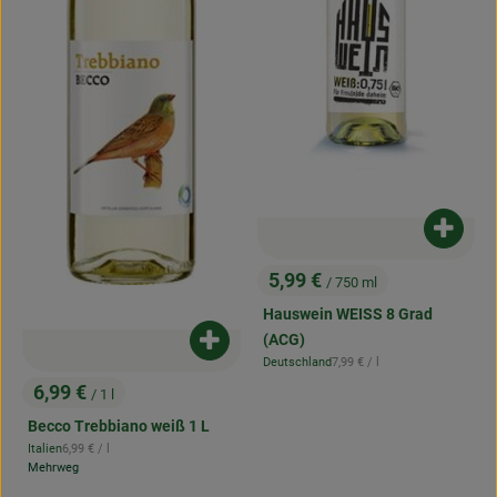
Produk
5,99 €
/ 750 ml
, Preis:
Hauswein WEISS 8 Grad
(ACG)
Produkt zum Warenkorb hinzufügen
, Referenzpreis:
Deutschland
7,99 €
/ l
, Herkunft:
6,99 €
/ 1 l
, Preis:
Becco Trebbiano weiß 1 L
, Referenzpreis:
Italien
6,99 €
/ l
, Herkunft:
Mehrweg