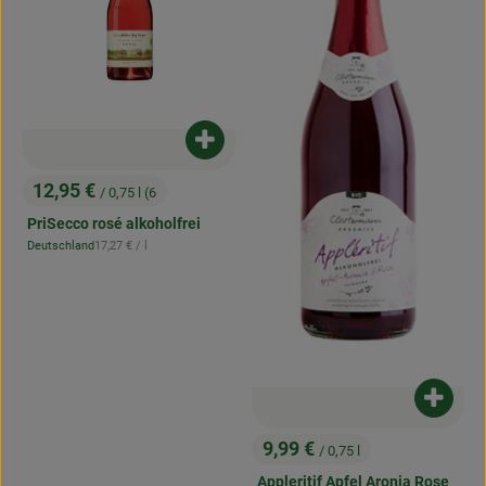
Produkt zum Warenkorb hinzufügen
12,95 €
/ 0,75 l (6
, Preis:
PriSecco rosé alkoholfrei
, Referenzpreis:
Deutschland
17,27 €
/ l
, Herkunft:
Produk
9,99 €
/ 0,75 l
, Preis:
Appleritif Apfel Aronia Rose