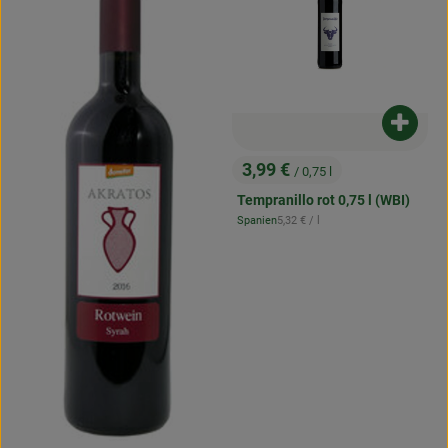
Produk
3,99 €
/ 0,75 l
, Preis:
Tempranillo rot 0,75 l (WBI)
, Referenzpreis:
Spanien
5,32 €
/ l
, Herkunft: