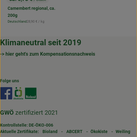
, Preis:
Camembert regional, ca.
200g
, Referenzpreis:
Deutschland
28,90 €
/ kg
, Herkunft:
Klimaneutral seit 2019
-> hier geht's zum Kompensationsnachweis
Folge uns
Externer Link zu https://www.facebook.com/gertrudenho
Externer Link zu https://www.oekokiste.de/
Externer Link zu https://www.bioland.de/
GWÖ
zertifiziert 2021
Kontrollstelle: DE-ÖKO-006
Aktuelle Zertifikate:
Bioland
-
ABCERT
-
Ökokiste
-
Weiling