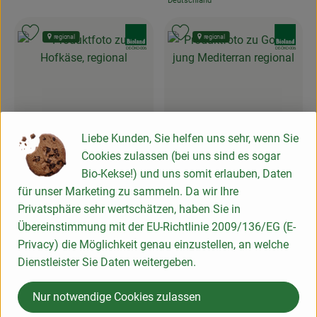
Deutschland
, Herkunft:
, Verband:
, Verband:
Produkt zu Favouriten hinzufügen
Produkt zu Favouriten hinzufügen
regional
regional
, Kontrollstelle:
, Kontrollstelle:
DE-ÖKO-006
DE-ÖKO-006
Liebe Kunden, Sie helfen uns sehr, wenn Sie
Produkt zum Warenkorb hinzufügen
Produk
Cookies zulassen (bei uns sind es sogar
28,50 €
25,90 €
/ kg
/ kg
Bio-Kekse!) und uns somit erlauben, Daten
, Preis:
, Preis:
Hofkäse, regional
für unser Marketing zu sammeln. Da wir Ihre
Gouda jung Mediterran
Deutschland
regional
Privatsphäre sehr wertschätzen, haben Sie in
, Herkunft:
Deutschland
Übereinstimmung mit der EU-Richtlinie 2009/136/EG (E-
, Herkunft:
Privacy) die Möglichkeit genau einzustellen, an welche
, Verband:
, Verband:
Produkt zu Favouriten hinzufügen
Produkt zu Favouriten hinzufügen
regional
regional
Dienstleister Sie Daten weitergeben.
, Kontrollstelle:
, Kontrollstelle:
DE-ÖKO-006
DE-ÖKO-006
Nur notwendige Cookies zulassen