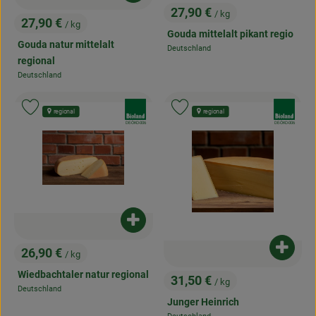
27,90 €
/ kg
, Preis:
27,90 €
/ kg
, Preis:
Gouda mittelalt pikant regio
Gouda natur mittelalt
Deutschland
, Herkunft:
regional
Deutschland
, Herkunft:
, Verband:
, Verband:
Produkt zu Favouriten hinzufügen
Produkt zu Favouriten hinzufügen
regional
regional
, Kontrollstelle:
, Kontrollstelle:
DE-ÖKO-006
DE-ÖKO-006
Produkt zum Warenkorb hinzufügen
Produk
26,90 €
/ kg
, Preis:
Wiedbachtaler natur regional
31,50 €
/ kg
, Preis:
Deutschland
, Herkunft:
Junger Heinrich