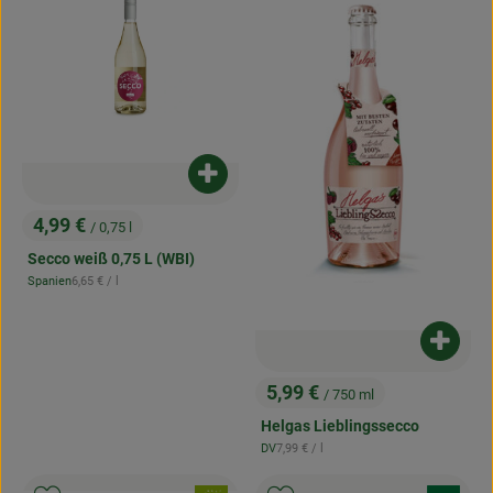
Produkt zum Warenkorb hinzufügen
4,99 €
/ 0,75 l
, Preis:
Secco weiß 0,75 L (WBI)
, Referenzpreis:
Spanien
6,65 €
/ l
, Herkunft:
Produk
5,99 €
/ 750 ml
, Preis:
Helgas Lieblingssecco
, Referenzpreis:
DV
7,99 €
/ l
, Herkunft: