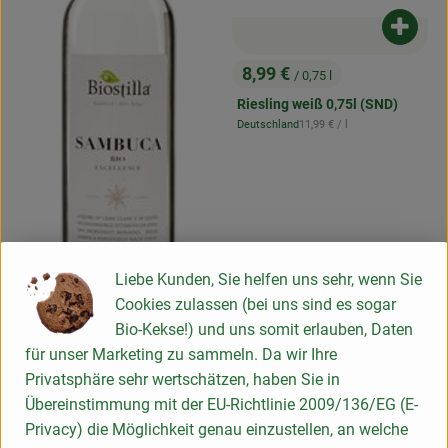
Produk
8,99 €
/ 0,75 l
, Preis:
Riesling weiß 0,75l (SND)
, Referenzpreis:
Deutschland
11,99 €
/ l
, Herkunft:
Liebe Kunden, Sie helfen uns sehr, wenn Sie
Cookies zulassen (bei uns sind es sogar
Bio-Kekse!) und uns somit erlauben, Daten
für unser Marketing zu sammeln. Da wir Ihre
Privatsphäre sehr wertschätzen, haben Sie in
Produkt zum Warenkorb hinzufügen
Übereinstimmung mit der EU-Richtlinie 2009/136/EG (E-
Privacy) die Möglichkeit genau einzustellen, an welche
26,95 €
/ 0,7 l