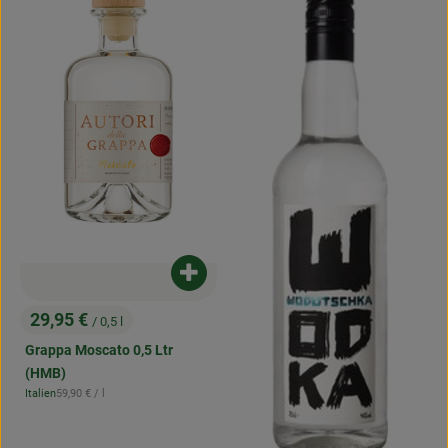
Produkt zum Warenkorb hinzufügen
29,95 €
/ 0,5 l
, Preis:
Grappa Moscato 0,5 Ltr
(HMB)
, Referenzpreis:
Italien
59,90 €
/ l
, Herkunft: