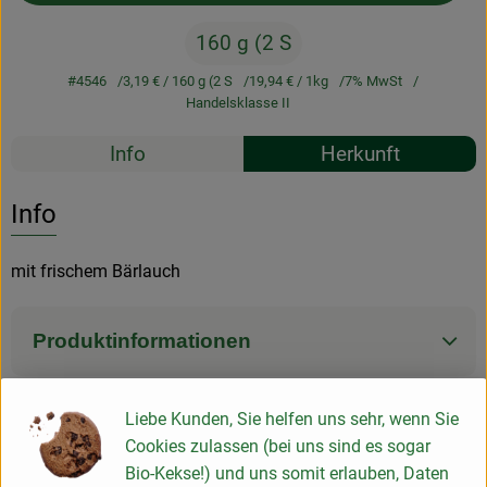
160 g (2 S
#4546
3,19 €
/ 160 g (2 S
19,94 €
/ 1kg
7% MwSt
Handelsklasse II
Rezepte
Info
Herkunft
Es wurden k
Entdecke passende Rezepte
Info
mit frischem Bärlauch
Produktinformationen
Liebe Kunden, Sie helfen uns sehr, wenn Sie
Zutaten
Cookies zulassen (bei uns sind es sogar
Bio-Kekse!) und uns somit erlauben, Daten