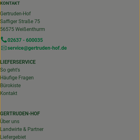
KONTAKT
Gertruden-Hof
Saffiger Straße 75
56575 Weißenthurm
02637 - 600035
service@gertruden-hof.de
LIEFERSERVICE
So geht's
Häufige Fragen
Bürokiste
Kontakt
GERTRUDEN-HOF
Über uns
Landwirte & Partner
Liefergebiet