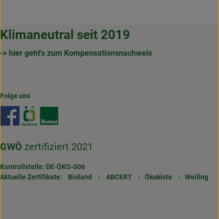
Klimaneutral seit 2019
-> hier geht's zum Kompensationsnachweis
Folge uns
Externer Link zu https://www.facebook.com/gertrudenho
Externer Link zu https://www.oekokiste.de/
Externer Link zu https://www.bioland.de/
GWÖ
zertifiziert 2021
Kontrollstelle: DE-ÖKO-006
Aktuelle Zertifikate:
Bioland
-
ABCERT
-
Ökokiste
-
Weiling