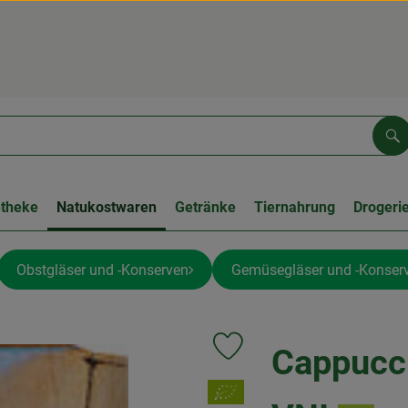
Su
etheke
Natukostwaren
Getränke
Tiernahrung
Drogeri
Obstgläser und -Konserven
Gemüsegläser und -Konser
Cappucc
Produkt zu Favouriten hinzufüge
, Verband: