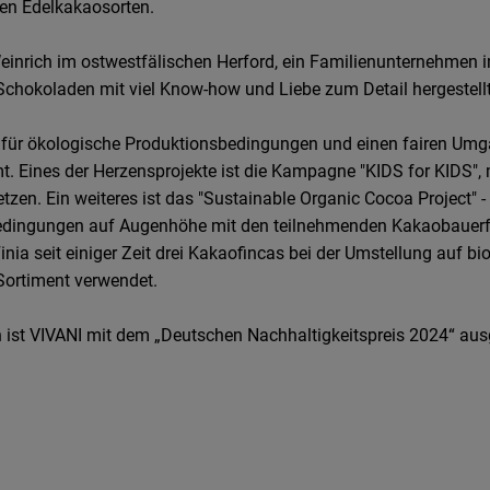
ten Edelkakaosorten.
inrich im ostwestfälischen Herford, ein Familienunternehmen in 
chokoladen mit viel Know-how und Liebe zum Detail hergestellt
en für ökologische Produktionsbedingungen und einen fairen Um
t. Eines der Herzensprojekte ist die Kampagne "KIDS for KIDS",
etzen. Ein weiteres ist das "Sustainable Organic Cocoa Project"
 Bedingungen auf Augenhöhe mit den teilnehmenden Kakaobauerfam
inia seit einiger Zeit drei Kakaofincas bei der Umstellung auf
-Sortiment verwendet.
 ist VIVANI mit dem „Deutschen Nachhaltigkeitspreis 2024“ au