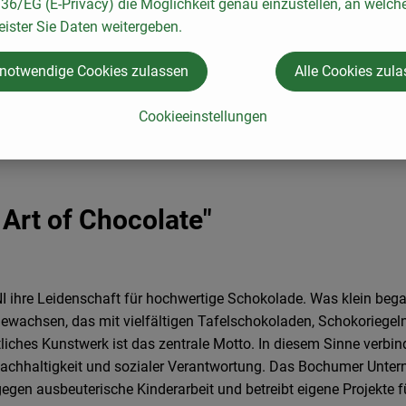
6/EG (E-Privacy) die Möglichkeit genau einzustellen, an welch
eister Sie Daten weitergeben.
 notwendige Cookies zulassen
Alle Cookies zul
Cookieeinstellungen
Art of Chocolate"
ihre Leidenschaft für hochwertige Schokolade. Was klein begann,
ewachsen, das mit vielfältigen Tafelschokoladen, Schokoriegeln,
iches Kunstwerk ist das zentrale Motto. In diesem Sinne verbin
achhaltigkeit und sozialer Verantwortung. Das Bochumer Unte
 gegen ausbeuterische Kinderarbeit und betreibt eigene Projekte