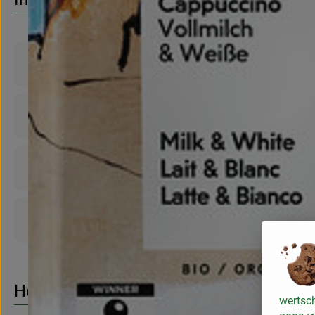
Produktinformationen
Zutaten
Nährwert-Info
Produktdatenblatt
Herkunft
wertsch