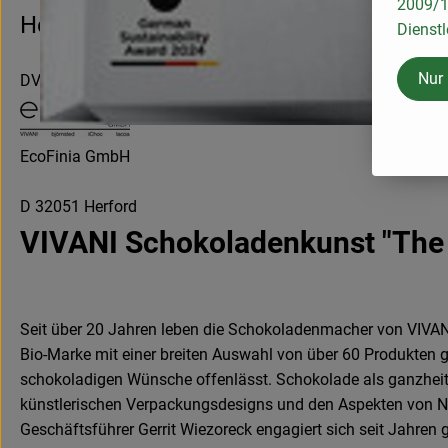
2009/13
Hersteller: Vivani
Dienstl
Nur
DV
EcoFinia GmbH
D 32051 Herford
VIVANI Schokoladenkunst "The 
Seit über 20 Jahren leben die Schokoladenmacher von VIVANI 
Bio-Marke mit einer breiten Auswahl von über 60 Produkten g
schokoladigen Wünsche offenlässt. Schokolade als ganzheitl
künstlerischen Verpackungsdesigns und den Aspekten von N
Geschäftsführer Gerrit Wiezoreck engagiert sich seit Jahren