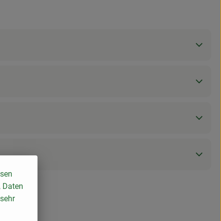
ssen
, Daten
 sehr