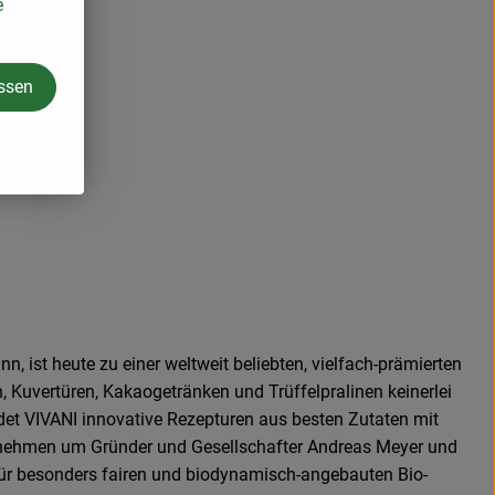
e
assen
 ist heute zu einer weltweit beliebten, vielfach-prämierten
 Kuvertüren, Kakaogetränken und Trüffelpralinen keinerlei
det VIVANI innovative Rezepturen aus besten Zutaten mit
rnehmen um Gründer und Gesellschafter Andreas Meyer und
 für besonders fairen und biodynamisch-angebauten Bio-