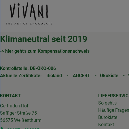
Klimaneutral seit 2019
-> hier geht's zum Kompensationsnachweis
Kontrollstelle: DE-ÖKO-006
Aktuelle Zertifikate:
Bioland
-
ABCERT
-
Ökokiste
-
KONTAKT
LIEFERSERVIC
So geht's
Gertruden-Hof
Häufige Frage
Saffiger Straße 75
Bürokiste
56575 Weißenthurm
Kontakt