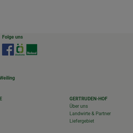
Folge uns
Externer Link zu https://www.facebook.com/gertrudenho
Externer Link zu https://www.oekokiste.de/
Externer Link zu https://www.bioland.de/
Weiling
E
GERTRUDEN-HOF
Über uns
n
Landwirte & Partner
Liefergebiet