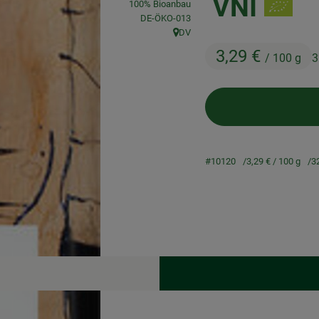
VNI
100% Bioanbau
, Kontrollstelle:
DE-ÖKO-013
DV
, Herkunft:
3,29 €
/ 100 g
3
#10120
3,29 €
/ 100 g
3
Rezepte
keine passenden Rezepte gefunden.