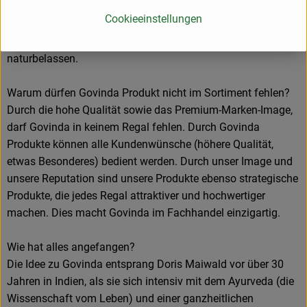
Temperatureinfluss achten, haben wir uns schon immer von
Cookieeinstellungen
Mitbewerbern abheben können. Unsere Produkte bleiben so
nah wie möglich an der Natur: Nämlich möglichst
naturbelassen.
Warum dürfen Govinda Produkt nicht im Sortiment fehlen?
Durch die hohe Qualität sowie das Premium-Marken-Image,
darf Govinda in keinem Regal fehlen. Durch Govinda
Produkte können alle Kundenwünsche (höhere Qualität,
etwas Besonderes) bedient werden. Durch unser Image und
unsere Reputation sind unsere Produkte ebenso strategische
Produkte, die jedes Regal attraktiver und hochwertiger
machen. Dies macht Govinda im Fachhandel einzigartig.
Wie hat alles angefangen?
Die Idee zu Govinda entsprang Doris Maiwald vor über 30
Jahren in Indien, als sie sich intensiv mit dem Ayurveda (die
Wissenschaft vom Leben) und einer ganzheitlichen