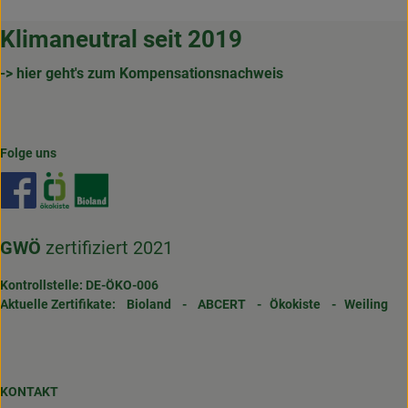
Klimaneutral seit 2019
-> hier geht's zum Kompensationsnachweis
Folge uns
Externer Link zu https://www.facebook.com/gertrudenho
Externer Link zu https://www.oekokiste.de/
Externer Link zu https://www.bioland.de/
GWÖ
zertifiziert 2021
Kontrollstelle: DE-ÖKO-006
Aktuelle Zertifikate:
Bioland
-
ABCERT
-
Ökokiste
-
Weiling
KONTAKT