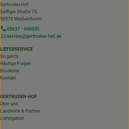
Gertruden-Hof
Saffiger Straße 75
56575 Weißenthurm
02637 - 600035
service@gertruden-hof.de
LIEFERSERVICE
So geht's
Häufige Fragen
Bürokiste
Kontakt
GERTRUDEN-HOF
Über uns
Landwirte & Partner
Liefergebiet