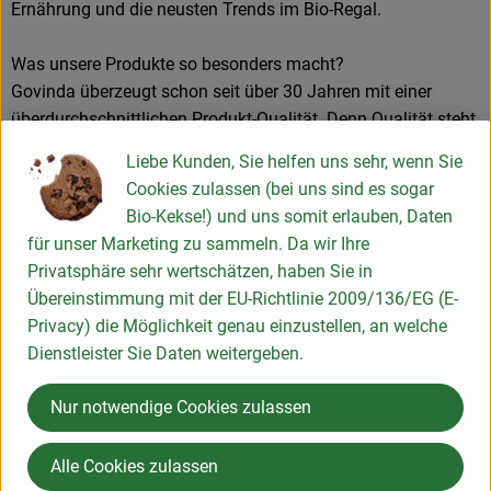
Ernährung und die neusten Trends im Bio-Regal.
Was unsere Produkte so besonders macht?
Govinda überzeugt schon seit über 30 Jahren mit einer
überdurchschnittlichen Produkt-Qualität. Denn Qualität steht
bei uns an erster Stelle. Unsere Qualitätssicherung nimmt
Liebe Kunden, Sie helfen uns sehr, wenn Sie
daher auch eine Schlüsselposition in unserem Unternehmen
Cookies zulassen (bei uns sind es sogar
ein. Unser erfahrenes Team führt intensive
Bio-Kekse!) und uns somit erlauben, Daten
Rohwarenkontrollen durch. Dies macht sich im Aussehen
für unser Marketing zu sammeln. Da wir Ihre
(Farbe, Textur, etc.), der Reinheit und dem Geschmack
Privatsphäre sehr wertschätzen, haben Sie in
unserer Produkte bemerkbar. Vergleichsprodukte sind
Übereinstimmung mit der EU-Richtlinie 2009/136/EG (E-
oftmals günstiger, doch zahlt sich unsere Qualität immer
Privacy) die Möglichkeit genau einzustellen, an welche
aus.
Dienstleister Sie Daten weitergeben.
Dafür sind wir schon seit über 30 Jahre im Fachhandel
Nur notwendige Cookies zulassen
bekannt und haben uns als Premium Produkt Marke
etabliert. Auch durch unsere Herstellungsverfahren, bei
Alle Cookies zulassen
denen wir auf eine minimale Verarbeitung sowie