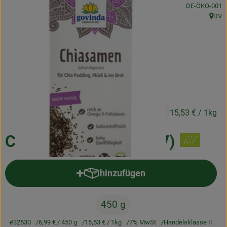
, Kontrollstelle
DE-ÖKO-001
Frischetheke
DV
, Herk
Natukostwaren
Getränke
Tiernahrung
Drogerie
6,99 €
/ 450 g
15,53 €
/ 1kg
So geht’s
Chiasamen 450g (GOV)
Über uns
hinzufügen
Produkt zum Warenkorb hinzufü
Rezepte
450 g
#32530
6,99 €
/ 450 g
15,53 €
/ 1kg
7% MwSt
Handelsklasse II