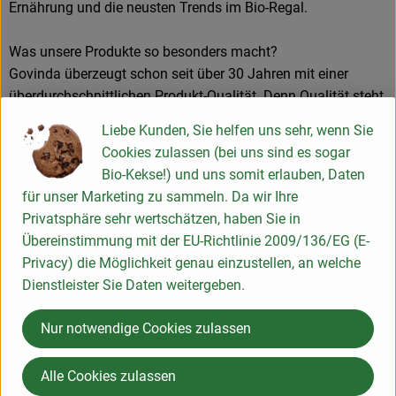
Ernährung und die neusten Trends im Bio-Regal.
Was unsere Produkte so besonders macht?
Govinda überzeugt schon seit über 30 Jahren mit einer
überdurchschnittlichen Produkt-Qualität. Denn Qualität steht
bei uns an erster Stelle. Unsere Qualitätssicherung nimmt
Liebe Kunden, Sie helfen uns sehr, wenn Sie
daher auch eine Schlüsselposition in unserem Unternehmen
Cookies zulassen (bei uns sind es sogar
ein. Unser erfahrenes Team führt intensive
Bio-Kekse!) und uns somit erlauben, Daten
Rohwarenkontrollen durch. Dies macht sich im Aussehen
für unser Marketing zu sammeln. Da wir Ihre
(Farbe, Textur, etc.), der Reinheit und dem Geschmack
Privatsphäre sehr wertschätzen, haben Sie in
unserer Produkte bemerkbar. Vergleichsprodukte sind
Übereinstimmung mit der EU-Richtlinie 2009/136/EG (E-
oftmals günstiger, doch zahlt sich unsere Qualität immer
Privacy) die Möglichkeit genau einzustellen, an welche
aus.
Dienstleister Sie Daten weitergeben.
Dafür sind wir schon seit über 30 Jahre im Fachhandel
Nur notwendige Cookies zulassen
bekannt und haben uns als Premium Produkt Marke
etabliert. Auch durch unsere Herstellungsverfahren, bei
Alle Cookies zulassen
denen wir auf eine minimale Verarbeitung sowie