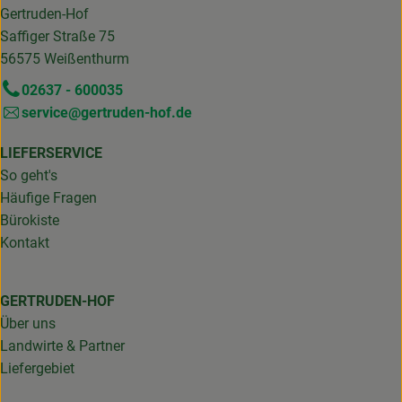
Gertruden-Hof
Saffiger Straße 75
56575 Weißenthurm
02637 - 600035
service@gertruden-hof.de
LIEFERSERVICE
So geht's
Häufige Fragen
Bürokiste
Kontakt
GERTRUDEN-HOF
Über uns
Landwirte & Partner
Liefergebiet