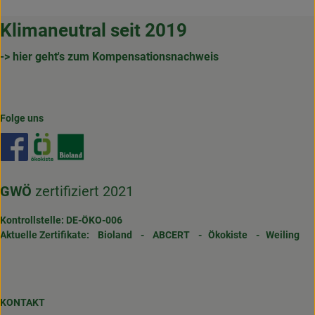
Klimaneutral seit 2019
-> hier geht's zum Kompensationsnachweis
Folge uns
Externer Link zu https://www.facebook.com/gertrudenho
Externer Link zu https://www.oekokiste.de/
Externer Link zu https://www.bioland.de/
GWÖ
zertifiziert 2021
Kontrollstelle: DE-ÖKO-006
Aktuelle Zertifikate:
Bioland
-
ABCERT
-
Ökokiste
-
Weiling
KONTAKT