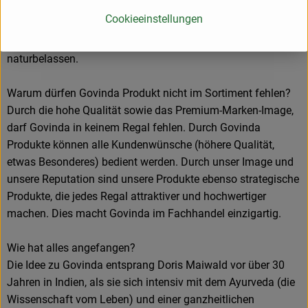
Temperatureinfluss achten, haben wir uns schon immer von
Cookieeinstellungen
Mitbewerbern abheben können. Unsere Produkte bleiben so
nah wie möglich an der Natur: Nämlich möglichst
naturbelassen.
Warum dürfen Govinda Produkt nicht im Sortiment fehlen?
Durch die hohe Qualität sowie das Premium-Marken-Image,
darf Govinda in keinem Regal fehlen. Durch Govinda
Produkte können alle Kundenwünsche (höhere Qualität,
etwas Besonderes) bedient werden. Durch unser Image und
unsere Reputation sind unsere Produkte ebenso strategische
Produkte, die jedes Regal attraktiver und hochwertiger
machen. Dies macht Govinda im Fachhandel einzigartig.
Wie hat alles angefangen?
Die Idee zu Govinda entsprang Doris Maiwald vor über 30
Jahren in Indien, als sie sich intensiv mit dem Ayurveda (die
Wissenschaft vom Leben) und einer ganzheitlichen