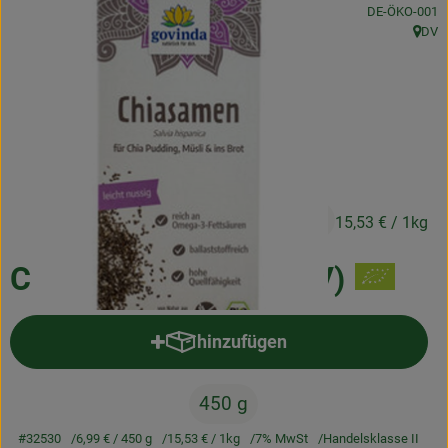
, Kontrollstelle
DE-ÖKO-001
Frischetheke
DV
, Herk
Natukostwaren
Getränke
Tiernahrung
Drogerie
6,99 €
/ 450 g
15,53 €
/ 1kg
So geht’s
Chiasamen 450g (GOV)
Über uns
hinzufügen
Produkt zum Warenkorb hinzufü
Rezepte
450 g
#32530
6,99 €
/ 450 g
15,53 €
/ 1kg
7% MwSt
Handelsklasse II