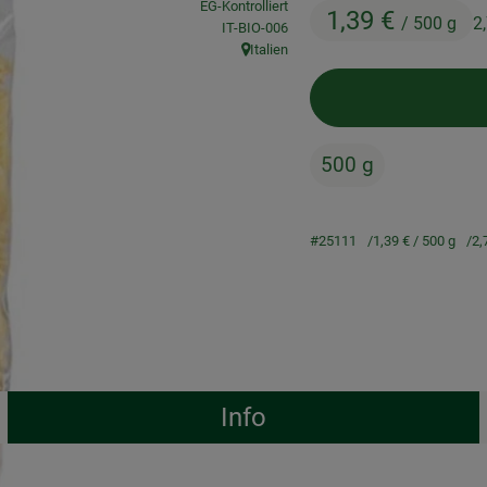
EG-Kontrolliert
1,39 €
/ 500 g
2
, Kontrollstelle:
IT-BIO-006
Italien
, Herkunft:
500 g
#25111
1,39 €
/ 500 g
2,
Info