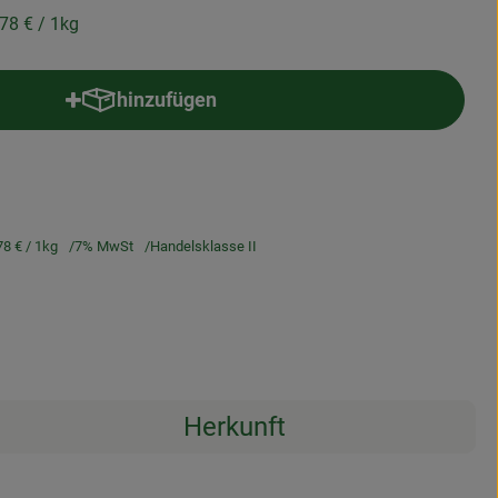
,78 €
/ 1kg
hinzufügen
Produkt zum Warenkorb hinzufügen
78 €
/ 1kg
7% MwSt
Handelsklasse II
Herkunft