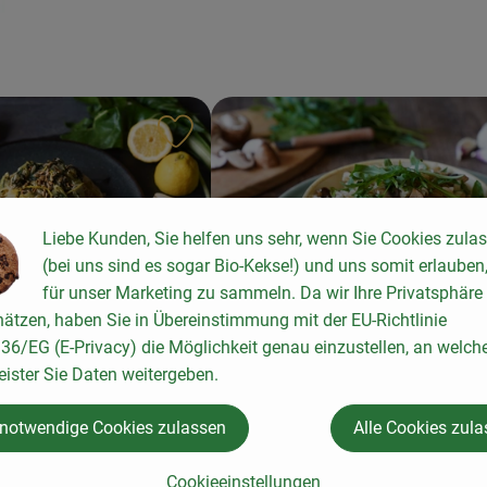
ten hinzufügen
Rezept zu Favouriten hinzufügen
Liebe Kunden, Sie helfen uns sehr, wenn Sie Cookies zula
(bei uns sind es sogar Bio-Kekse!) und uns somit erlauben
für unser Marketing zu sammeln. Da wir Ihre Privatsphäre
Rucola-Pasta
ätzen, haben Sie in Übereinstimmung mit der EU-Richtlinie
6/EG (E-Privacy) die Möglichkeit genau einzustellen, an welch
ta mit Zitrone
eister Sie Daten weitergeben.
7
Zutaten
einfach
7
Zutat
Schwierigkeit:
 notwendige Cookies zulassen
Alle Cookies zul
Cookieeinstellungen