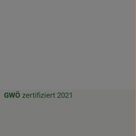
GWÖ
zertifiziert 2021
f.weissenthurm/