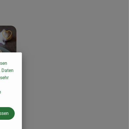
Rezept zu Favouriten hinzufügen
ssen
, Daten
 sehr
e
en
assen