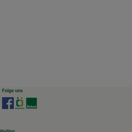
Folge uns
Externer Link zu https://www.facebook.com/gertrudenho
Externer Link zu https://www.oekokiste.de/
Externer Link zu https://www.bioland.de/
Weiling