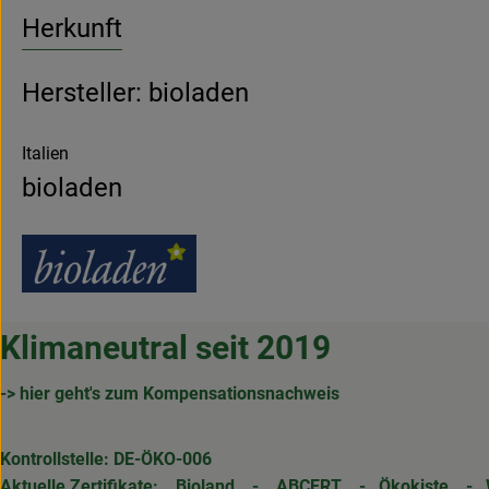
Herkunft
Hersteller: bioladen
Italien
bioladen
Klimaneutral seit 2019
-> hier geht's zum Kompensationsnachweis
Kontrollstelle: DE-ÖKO-006
Aktuelle Zertifikate:
Bioland
-
ABCERT
-
Ökokiste
-