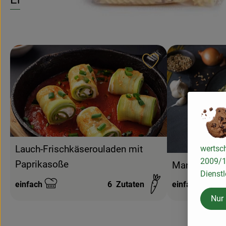
Rezept zu Favouri
Lauch-Frischkäserouladen mit
wertsch
2009/13
Paprikasoße
Mangold-Pas
Dienstl
einfach
6
Zutaten
einfach
Schwierigkeit:
Schwierigkeit:
Nur