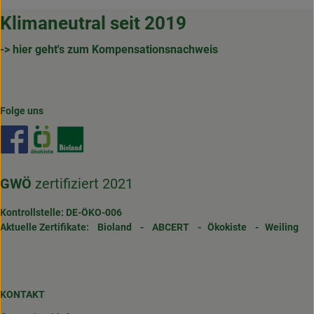
Klimaneutral seit 2019
-> hier geht's zum Kompensationsnachweis
Folge uns
Externer Link zu https://www.facebook.com/gertrudenho
Externer Link zu https://www.oekokiste.de/
Externer Link zu https://www.bioland.de/
GWÖ
zertifiziert 2021
Kontrollstelle: DE-ÖKO-006
Aktuelle Zertifikate:
Bioland
-
ABCERT
-
Ökokiste
-
Weiling
KONTAKT