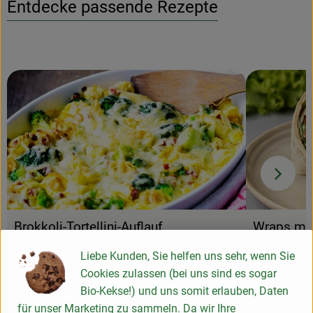
Entdecke passende Rezepte
Rezept zu Favour
Brokkoli-Tortellini-Auflauf
Wraps mit
einfach
9
Zutaten
einfach
Liebe Kunden, Sie helfen uns sehr, wenn Sie
Schwierigkeit:
Schwierigke
Cookies zulassen (bei uns sind es sogar
Bio-Kekse!) und uns somit erlauben, Daten
für unser Marketing zu sammeln. Da wir Ihre