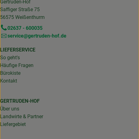
Gertruden-Hof
Saffiger Straße 75
56575 Weißenthurm
02637 - 600035
service@gertruden-hof.de
LIEFERSERVICE
So geht's
Häufige Fragen
Bürokiste
Kontakt
GERTRUDEN-HOF
Über uns
Landwirte & Partner
Liefergebiet