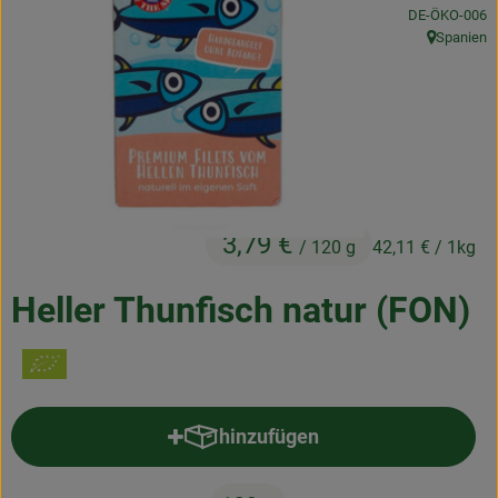
, Kontrollstelle
DE-ÖKO-006
Frischetheke
Spanien
, Herkunft:
Natukostwaren
Getränke
Tiernahrung
Drogerie
3,79 €
/ 120 g
42,11 €
/ 1kg
So geht’s
Heller Thunfisch natur (FON)
Über uns
Rezepte
hinzufügen
Produkt zum Warenkorb hinzufü