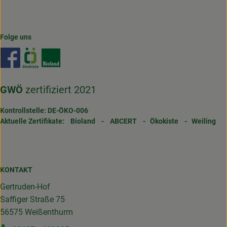
Folge uns
Externer Link zu https://www.facebook.com/gertrudenho
Externer Link zu https://www.oekokiste.de/
Externer Link zu https://www.bioland.de/
GWÖ
zertifiziert 2021
Kontrollstelle: DE-ÖKO-006
Aktuelle Zertifikate:
Bioland
-
ABCERT
-
Ökokiste
-
Weiling
KONTAKT
Gertruden-Hof
Saffiger Straße 75
56575 Weißenthurm