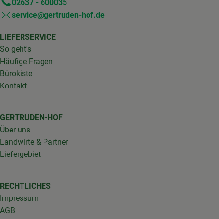
02637 - 600035
service@gertruden-hof.de
LIEFERSERVICE
So geht's
Häufige Fragen
Bürokiste
Kontakt
GERTRUDEN-HOF
Über uns
Landwirte & Partner
Liefergebiet
RECHTLICHES
Impressum
AGB