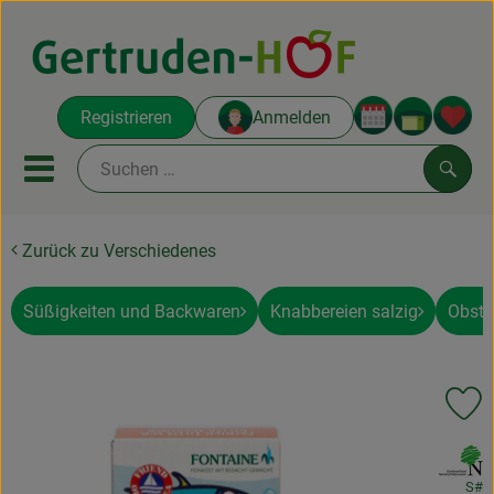
Warenko
Registrieren
Anmelden
Link
Mobiles Menu öffnen oder sc
Such
Zurück zu Verschiedenes
Ökokisten
Koch-Kisten
Süßigkeiten und Backwaren
Knabbereien salzig
Obstg
Themenwelten
Pr
Obst und Gemüse
, Verband:
Regionales
S#