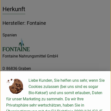
Herkunft
Hersteller: Fontaine
Spanien
Fontaine Nahrungsmittel GmbH
D 86836 Graben
Unsere Firma wurde 1988 als eine GmbH gegründet und hat
Liebe Kunden, Sie helfen uns sehr, wenn Sie
sich bis heute ihre Unabhängigkeit bewahrt. Die damalige
Cookies zulassen (bei uns sind es sogar
Marktlage und unser persönliches Interesse galt von Anfang
Bio-Kekse!) und uns somit erlauben, Daten
an der Naturkost mit dem guten Geschmack. So sind wir
für unser Marketing zu sammeln. Da wir Ihre
ständig bestrebt, neue, noch nicht handelsübliche Bio-
Privatsphäre sehr wertschätzen, haben Sie in
Produkte auf den Markt zu bringen. Dabei liegt unser