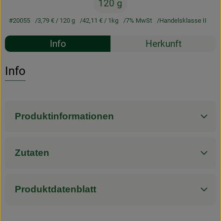
120 g
#20055
3,79 €
/ 120 g
42,11 €
/ 1kg
7% MwSt
Handelsklasse II
Rezepte
Info
Herkunft
Es wurden k
Entdecke passende Rezepte
Info
Produktinformationen
Zutaten
Produktdatenblatt