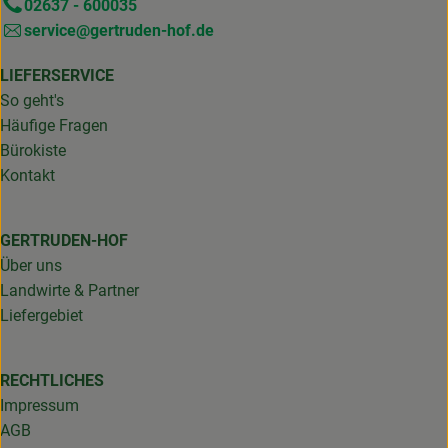
02637 - 600035
service@gertruden-hof.de
LIEFERSERVICE
So geht's
Häufige Fragen
Bürokiste
Kontakt
GERTRUDEN-HOF
Über uns
Landwirte & Partner
Liefergebiet
RECHTLICHES
Impressum
AGB