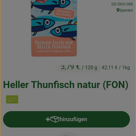
, Kontrollstelle
DE-ÖKO-006
Frischetheke
Spanien
, Herkunft:
Natukostwaren
Getränke
Tiernahrung
Drogerie
3,79 €
/ 120 g
42,11 €
/ 1kg
So geht’s
Heller Thunfisch natur (FON)
Über uns
Rezepte
hinzufügen
Produkt zum Warenkorb hinzufü