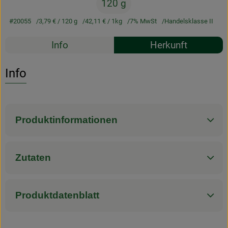
120 g
#20055
3,79 €
/ 120 g
42,11 €
/ 1kg
7% MwSt
Handelsklasse II
Rezepte
Info
Herkunft
Es wurden k
Entdecke passende Rezepte
Info
Produktinformationen
Zutaten
Produktdatenblatt