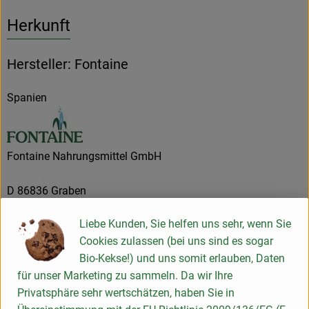
Herkunft
Hersteller: Fontaine
Spanien
Fontaine Nahrungsmittel GmbH
D 86836 Graben
Unsere Firma wurde 1988 als eine GmbH gegründet und hat
Liebe Kunden, Sie helfen uns sehr, wenn Sie
sich bis heute ihre Unabhängigkeit bewahrt. Die damalige
Cookies zulassen (bei uns sind es sogar
Marktlage und unser persönliches Interesse galt von Anfang
Bio-Kekse!) und uns somit erlauben, Daten
an der Naturkost mit dem guten Geschmack. So sind wir
für unser Marketing zu sammeln. Da wir Ihre
ständig bestrebt, neue, noch nicht handelsübliche Bio-
Privatsphäre sehr wertschätzen, haben Sie in
Produkte auf den Markt zu bringen. Dabei liegt unser