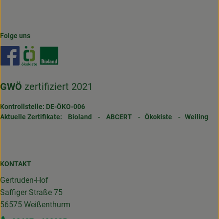
Folge uns
Externer Link zu https://www.facebook.com/gertrudenho
Externer Link zu https://www.oekokiste.de/
Externer Link zu https://www.bioland.de/
GWÖ
zertifiziert 2021
Kontrollstelle: DE-ÖKO-006
Aktuelle Zertifikate:
Bioland
-
ABCERT
-
Ökokiste
-
Weiling
KONTAKT
Gertruden-Hof
Saffiger Straße 75
56575 Weißenthurm