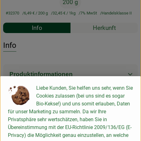
200 g
#32370
6,49 €
/ 200 g
32,45 €
/ 1kg
7% MwSt
Handelsklasse II
Rezepte
Info
Herkunft
Es wurden k
Entdecke passende Rezepte
Info
Produktinformationen
Liebe Kunden, Sie helfen uns sehr, wenn Sie
Cookies zulassen (bei uns sind es sogar
Zutaten
Bio-Kekse!) und uns somit erlauben, Daten
für unser Marketing zu sammeln. Da wir Ihre
Privatsphäre sehr wertschätzen, haben Sie in
Produktdatenblatt
Übereinstimmung mit der EU-Richtlinie 2009/136/EG (E-
Privacy) die Möglichkeit genau einzustellen, an welche