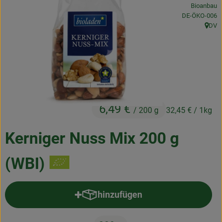
Bioanbau
Frischetheke
, Kontrollstelle
DE-ÖKO-006
DV
Natukostwaren
, Herk
Getränke
Tiernahrung
Drogerie
6,49 €
/ 200 g
32,45 €
/ 1kg
So geht’s
Kerniger Nuss Mix 200 g
Über uns
(WBI)
Rezepte
hinzufügen
Produkt zum Warenkorb hinzufü