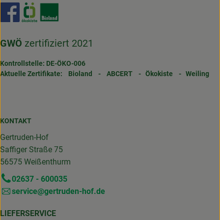
Externer Link zu https://www.facebook.com/gertrudenho
Externer Link zu https://www.oekokiste.de/
Externer Link zu https://www.bioland.de/
GWÖ
zertifiziert 2021
Kontrollstelle: DE-ÖKO-006
Aktuelle Zertifikate:
Bioland
-
ABCERT
-
Ökokiste
-
Weiling
KONTAKT
Gertruden-Hof
Saffiger Straße 75
56575 Weißenthurm
02637 - 600035
service@gertruden-hof.de
LIEFERSERVICE