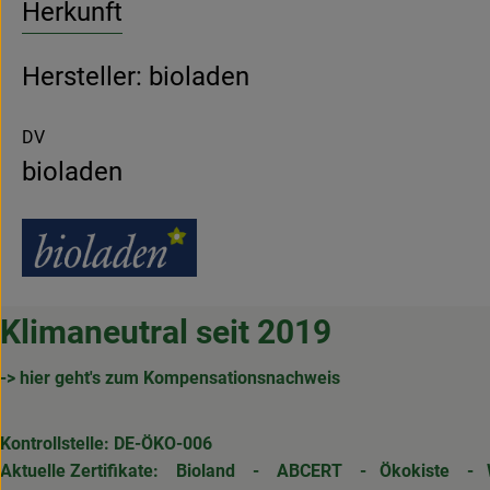
Herkunft
Hersteller: bioladen
DV
bioladen
Klimaneutral seit 2019
-> hier geht's zum Kompensationsnachweis
Kontrollstelle: DE-ÖKO-006
Aktuelle Zertifikate:
Bioland
-
ABCERT
-
Ökokiste
-