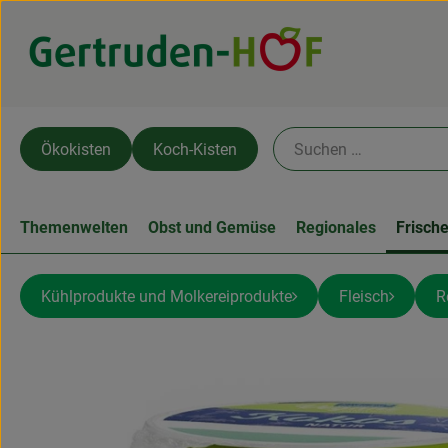
Ökokisten
Koch-Kisten
Themenwelten
Obst und Gemüse
Regionales
Frisch
Kühlprodukte und Molkereiprodukte
Fleisch
R