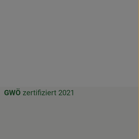
GWÖ
zertifiziert 2021
f.weissenthurm/