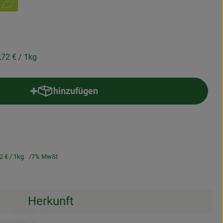
,72 €
/ 1kg
hinzufügen
Produkt zum Warenkorb hinzufügen
2 €
/ 1kg
7% MwSt
Herkunft