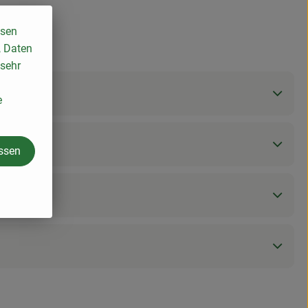
ssen
, Daten
 sehr
e
assen