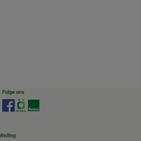
Folge uns
Externer Link zu https://www.facebook.com/gertrudenho
Externer Link zu https://www.oekokiste.de/
Externer Link zu https://www.bioland.de/
Weiling