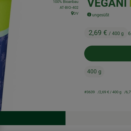
VEGANI
100% Bioanbau
, Kontrollstelle:
AT-BIO-402
DV
ungesüßt
, Herkunft:
2,69 €
/ 400 g
6
400 g
#3639
2,69 €
/ 400 g
6,7
Rezepte
keine passenden Rezepte gefunden.