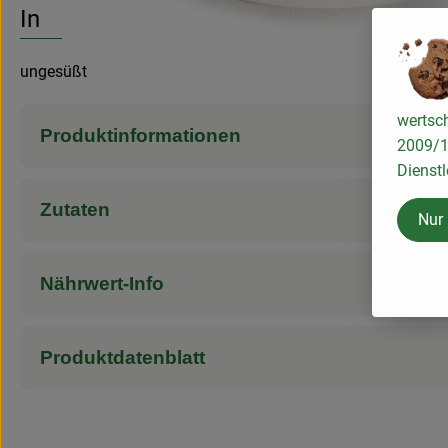
Info
ungesüßt
wertsch
Produktinformationen
2009/13
Dienstl
Zutaten
Nur
Nährwert-Info
Produktdatenblatt