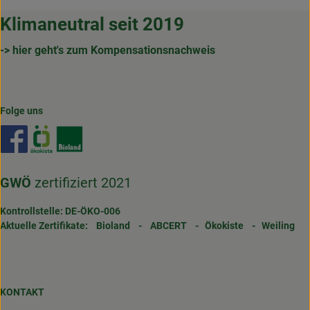
Klimaneutral seit 2019
-> hier geht's zum Kompensationsnachweis
Folge uns
Externer Link zu https://www.facebook.com/gertrudenho
Externer Link zu https://www.oekokiste.de/
Externer Link zu https://www.bioland.de/
GWÖ
zertifiziert 2021
Kontrollstelle: DE-ÖKO-006
Aktuelle Zertifikate:
Bioland
-
ABCERT
-
Ökokiste
-
Weiling
KONTAKT