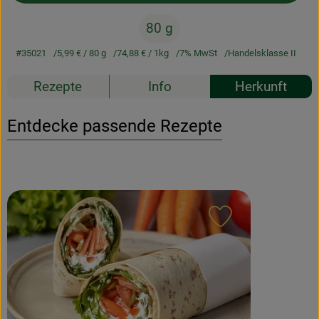
80 g
#35021
5,99 €
/ 80 g
74,88 €
/ 1kg
7% MwSt
Handelsklasse II
Rezepte
Info
Herkunft
Entdecke passende Rezepte
Rezept zu Favour