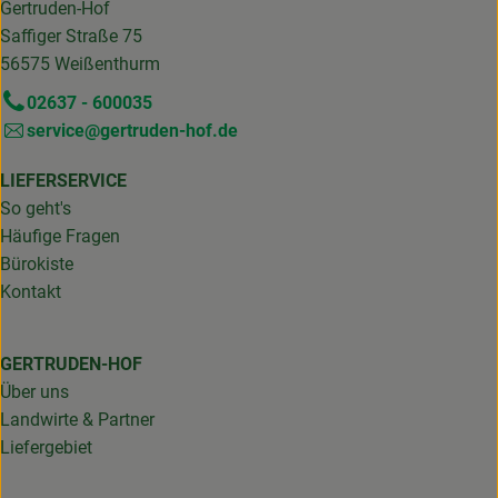
Gertruden-Hof
Saffiger Straße 75
56575 Weißenthurm
02637 - 600035
service@gertruden-hof.de
LIEFERSERVICE
So geht's
Häufige Fragen
Bürokiste
Kontakt
GERTRUDEN-HOF
Über uns
Landwirte & Partner
Liefergebiet