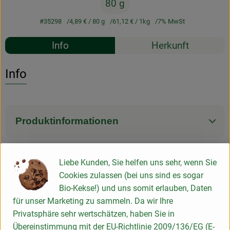
80 g
#35298
4,89 €
/ 80 g
61,12 €
/ 1kg
7% MwSt
Rezepte
Info
Herkunft
Es wurden k
Entdecke passende Rezepte
Info
Produktinformationen
Zutaten
Liebe Kunden, Sie helfen uns sehr, wenn Sie
Cookies zulassen (bei uns sind es sogar
Bio-Kekse!) und uns somit erlauben, Daten
Nährwert-Info
für unser Marketing zu sammeln. Da wir Ihre
Privatsphäre sehr wertschätzen, haben Sie in
Übereinstimmung mit der EU-Richtlinie 2009/136/EG (E-