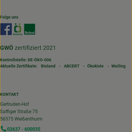
Folge uns
Externer Link zu https://www.facebook.com/gertrudenho
Externer Link zu https://www.oekokiste.de/
Externer Link zu https://www.bioland.de/
GWÖ
zertifiziert 2021
Kontrollstelle: DE-ÖKO-006
Aktuelle Zertifikate:
Bioland
-
ABCERT
-
Ökokiste
-
Weiling
KONTAKT
Gertruden-Hof
Saffiger Straße 75
56575 Weißenthurm
02637 - 600035