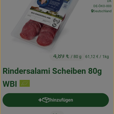
DK
Frischetheke
, Kontrollstelle
DE-ÖKO-003
Deutschland
, Herkunft:
Natukostwaren
Getränke
Tiernahrung
Drogerie
4,89 €
/ 80 g
61,12 €
/ 1kg
So geht’s
Rindersalami Scheiben 80g
Über uns
WBI
Rezepte
hinzufügen
Produkt zum Warenkorb hinzufü