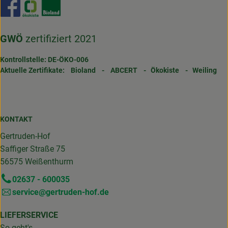
Externer Link zu https://www.facebook.com/gertrudenho
Externer Link zu https://www.oekokiste.de/
Externer Link zu https://www.bioland.de/
GWÖ
zertifiziert 2021
Kontrollstelle: DE-ÖKO-006
Aktuelle Zertifikate:
Bioland
-
ABCERT
-
Ökokiste
-
Weiling
KONTAKT
Gertruden-Hof
Saffiger Straße 75
56575 Weißenthurm
02637 - 600035
service@gertruden-hof.de
LIEFERSERVICE
So geht's