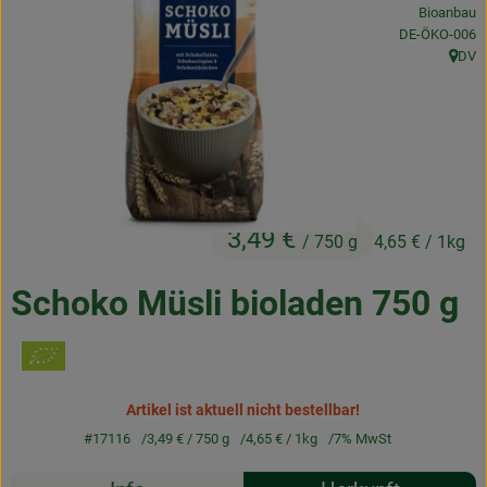
Bioanbau
Frischetheke
, Kontrollstelle
DE-ÖKO-006
DV
Natukostwaren
, Herk
Getränke
Tiernahrung
Drogerie
3,49 €
/ 750 g
4,65 €
/ 1kg
So geht’s
Schoko Müsli bioladen 750 g
Über uns
Rezepte
Artikel ist aktuell nicht bestellbar!
#17116
3,49 €
/ 750 g
4,65 €
/ 1kg
7% MwSt
Rezepte