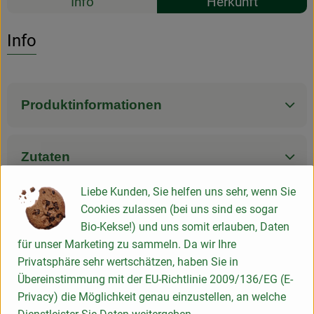
Info
Herkunft
Es wurden k
Entdecke passende Rezepte
Info
Produktinformationen
Zutaten
Liebe Kunden, Sie helfen uns sehr, wenn Sie
Nährwert-Info
Cookies zulassen (bei uns sind es sogar
Bio-Kekse!) und uns somit erlauben, Daten
für unser Marketing zu sammeln. Da wir Ihre
Produktdatenblatt
Privatsphäre sehr wertschätzen, haben Sie in
Übereinstimmung mit der EU-Richtlinie 2009/136/EG (E-
Privacy) die Möglichkeit genau einzustellen, an welche