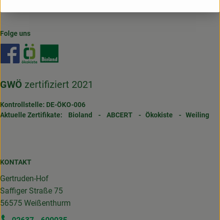
Folge uns
Externer Link zu https://www.facebook.com/gertrudenho
Externer Link zu https://www.oekokiste.de/
Externer Link zu https://www.bioland.de/
GWÖ
zertifiziert 2021
Kontrollstelle: DE-ÖKO-006
Aktuelle Zertifikate:
Bioland
-
ABCERT
-
Ökokiste
-
Weiling
KONTAKT
Gertruden-Hof
Saffiger Straße 75
56575 Weißenthurm