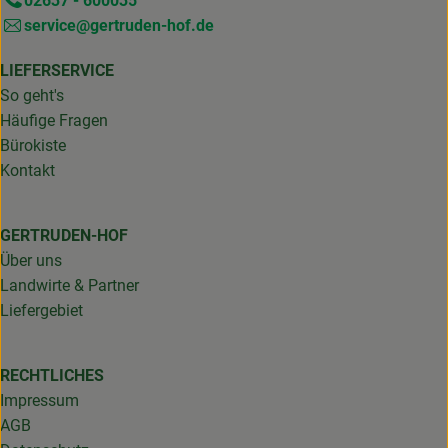
02637 - 600035
service@gertruden-hof.de
LIEFERSERVICE
So geht's
Häufige Fragen
Bürokiste
Kontakt
GERTRUDEN-HOF
Über uns
Landwirte & Partner
Liefergebiet
RECHTLICHES
Impressum
AGB