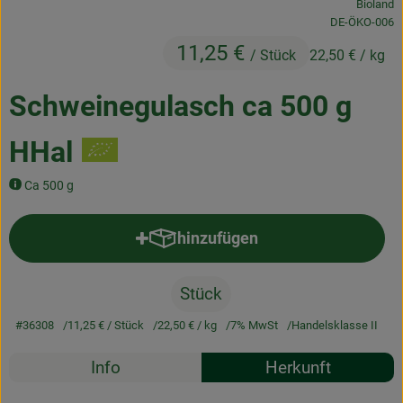
Bioland
Frischetheke
, Kontrollstelle
DE-ÖKO-006
11,25 €
Natukostwaren
/ Stück
22,50 €
/ kg
Getränke
Schweinegulasch ca 500 g
Tiernahrung
HHal
Drogerie
Ca 500 g
hinzufügen
So geht’s
Produkt zum Warenkorb hinzufü
Über uns
Stück
Rezepte
#36308
11,25 €
/ Stück
22,50 €
/ kg
7% MwSt
Handelsklasse II
Rezepte
Info
Herkunft
Es wurden k
Entdecke passende Rezepte