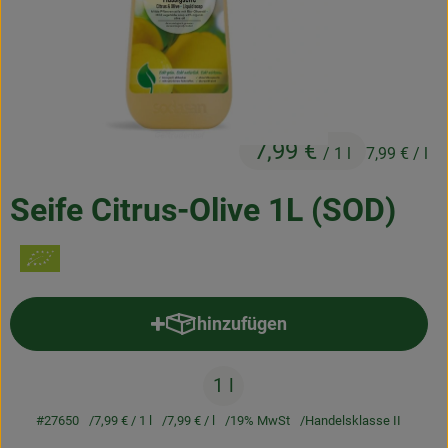
Frischetheke
Natukostwaren
Getränke
7,99 €
Tiernahrung
/ 1 l
7,99 €
/ l
Drogerie
Seife Citrus-Olive 1L (SOD)
So geht’s
Über uns
hinzufügen
Produkt zum Warenkorb hinzufü
Rezepte
1 l
#27650
7,99 €
/ 1 l
7,99 €
/ l
19% MwSt
Handelsklasse II