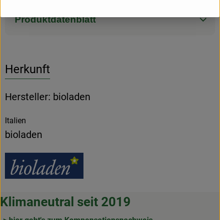
Produktdatenblatt
Herkunft
Hersteller: bioladen
Italien
bioladen
Klimaneutral seit 2019