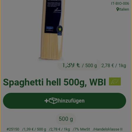
, Kontrollstel
IT-BIO-006
Frischetheke
Italien
, Herkunft
Natukostwaren
Getränke
Tiernahrung
Drogerie
1,39 €
/ 500 g
2,78 €
/ 1kg
So geht’s
Spaghetti hell 500g, WBI
Über uns
hinzufügen
Produkt zum Warenkorb hinzufü
Rezepte
500 g
#25150
1,39 €
/ 500 g
2,78 €
/ 1kg
7% MwSt
Handelsklasse II