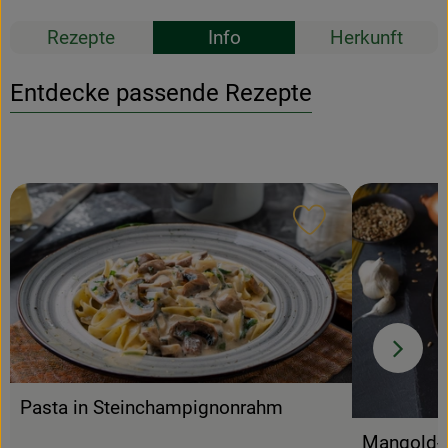
Rezepte
Info
Herkunft
Entdecke passende Rezepte
Rezept zu Favour
Pasta in Steinchampignonrahm
Mangold-P