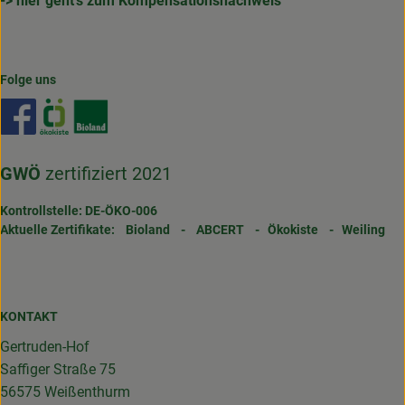
-> hier geht's zum Kompensationsnachweis
Folge uns
Externer Link zu https://www.facebook.com/gertrudenho
Externer Link zu https://www.oekokiste.de/
Externer Link zu https://www.bioland.de/
GWÖ
zertifiziert 2021
Kontrollstelle: DE-ÖKO-006
Aktuelle Zertifikate:
Bioland
-
ABCERT
-
Ökokiste
-
Weiling
KONTAKT
Gertruden-Hof
Saffiger Straße 75
56575 Weißenthurm