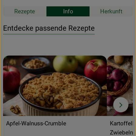
Rezepte
Info
Herkunft
Entdecke passende Rezepte
Rezept zu Favour
Apfel-Walnuss-Crumble
Kartoffel
Zwiebeln