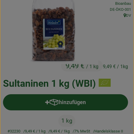
Bioanbau
Frischetheke
, Kontrollstelle
DE-ÖKO-001
DV
Natukostwaren
, Herk
Getränke
Tiernahrung
Drogerie
9,49 €
/ 1 kg
9,49 €
/ 1kg
So geht’s
Sultaninen 1 kg (WBI)
Über uns
hinzufügen
Produkt zum Warenkorb hinzufü
Rezepte
1 kg
#32230
9,49 €
/ 1 kg
9,49 €
/ 1kg
7% MwSt
Handelsklasse II