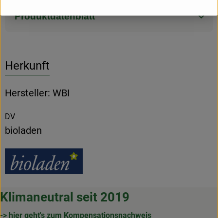
Produktdatenblatt
Herkunft
Hersteller: WBI
DV
bioladen
Klimaneutral seit 2019
-> hier geht's zum Kompensationsnachweis