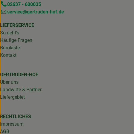
02637 - 600035
service@gertruden-hof.de
LIEFERSERVICE
So geht's
Häufige Fragen
Bürokiste
Kontakt
GERTRUDEN-HOF
Über uns
Landwirte & Partner
Liefergebiet
RECHTLICHES
Impressum
AGB