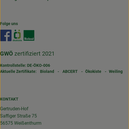
Folge uns
Externer Link zu https://www.facebook.com/gertrudenho
Externer Link zu https://www.oekokiste.de/
Externer Link zu https://www.bioland.de/
GWÖ
zertifiziert 2021
Kontrollstelle: DE-ÖKO-006
Aktuelle Zertifikate:
Bioland
-
ABCERT
-
Ökokiste
-
Weiling
KONTAKT
Gertruden-Hof
Saffiger Straße 75
56575 Weißenthurm