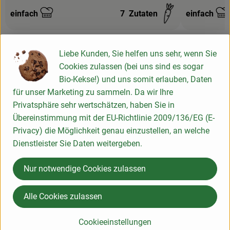
einfach
7
Zutaten
einfach
Schwierigkeit:
Schwierigke
Liebe Kunden, Sie helfen uns sehr, wenn Sie
Cookies zulassen (bei uns sind es sogar
Bio-Kekse!) und uns somit erlauben, Daten
Info
für unser Marketing zu sammeln. Da wir Ihre
Privatsphäre sehr wertschätzen, haben Sie in
Übereinstimmung mit der EU-Richtlinie 2009/136/EG (E-
Privacy) die Möglichkeit genau einzustellen, an welche
Produktinformationen
Dienstleister Sie Daten weitergeben.
Nur notwendige Cookies zulassen
Zutaten
Alle Cookies zulassen
Nährwert-Info
Cookieeinstellungen