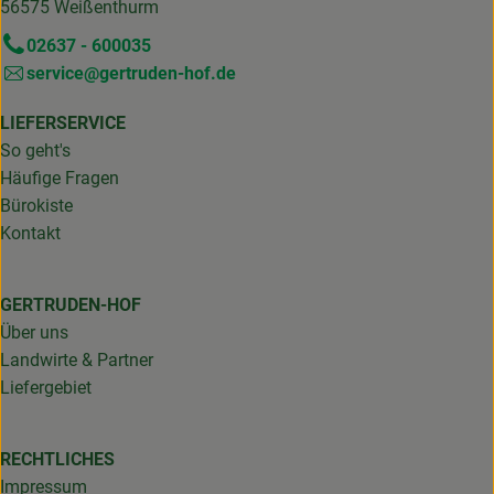
56575 Weißenthurm
02637 - 600035
service@gertruden-hof.de
LIEFERSERVICE
So geht's
Häufige Fragen
Bürokiste
Kontakt
GERTRUDEN-HOF
Über uns
Landwirte & Partner
Liefergebiet
RECHTLICHES
Impressum