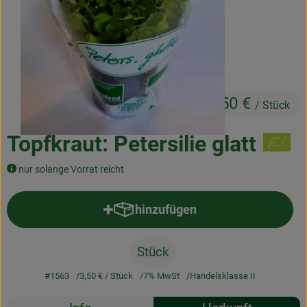
Frischetheke
Natukostwaren
Getränke
3,50 €
Tiernahrung
/ Stück
Drogerie
Topfkraut: Petersilie glatt
nur solange Vorrat reicht
So geht’s
hinzufügen
Über uns
Produkt zum Warenkorb hinzufü
Rezepte
Stück
#1563
3,50 €
/ Stück
7% MwSt
Handelsklasse II
Rezepte