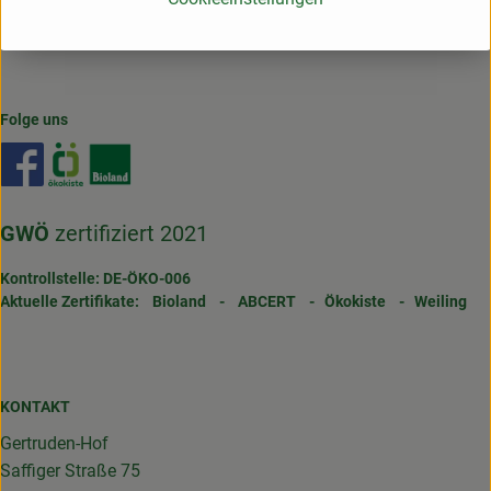
-> hier geht's zum Kompensationsnachweis
Folge uns
Externer Link zu https://www.facebook.com/gertrudenho
Externer Link zu https://www.oekokiste.de/
Externer Link zu https://www.bioland.de/
GWÖ
zertifiziert 2021
Kontrollstelle: DE-ÖKO-006
Aktuelle Zertifikate:
Bioland
-
ABCERT
-
Ökokiste
-
Weiling
KONTAKT
Gertruden-Hof
Saffiger Straße 75