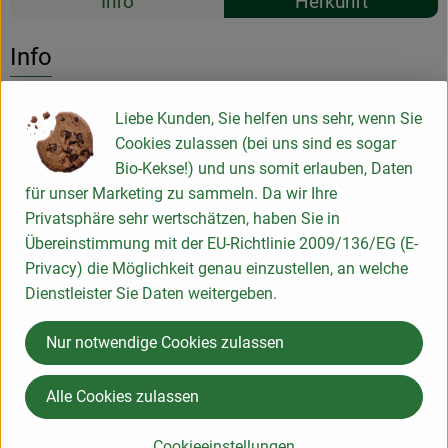
Info
Herkunft
Es wurden k
Entdecke passende Rezepte
Info
nur solange Vorrat reicht
Liebe Kunden, Sie helfen uns sehr, wenn Sie
Cookies zulassen (bei uns sind es sogar
Bio-Kekse!) und uns somit erlauben, Daten
Produktinformationen
für unser Marketing zu sammeln. Da wir Ihre
Privatsphäre sehr wertschätzen, haben Sie in
Übereinstimmung mit der EU-Richtlinie 2009/136/EG (E-
Privacy) die Möglichkeit genau einzustellen, an welche
Herkunft
Dienstleister Sie Daten weitergeben.
Hersteller: OHL
Nur notwendige Cookies zulassen
aus der Region
Alle Cookies zulassen
Klimaneutral seit 2019
Cookieeinstellungen