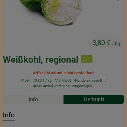
Frischetheke
Natukostwaren
Getränke
3,80 €
Tiernahrung
/ kg
Drogerie
Weißkohl, regional
Artikel ist aktuell nicht bestellbar!
So geht’s
#1094
3,80 €
/ kg
7% MwSt
Handelsklasse II
Dieser Artikel wird genau eingewogen.
Über uns
Rezepte
Info
Herkunft
Rezepte
Es wurden k
Entdecke passende Rezepte
Info