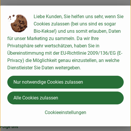
Produktinformationen
Liebe Kunden, Sie helfen uns sehr, wenn Sie
Cookies zulassen (bei uns sind es sogar
Bio-Kekse!) und uns somit erlauben, Daten
für unser Marketing zu sammeln. Da wir Ihre
Herkunft
Privatsphäre sehr wertschätzen, haben Sie in
Übereinstimmung mit der EU-Richtlinie 2009/136/EG (E-
Hersteller: OHL
Privacy) die Möglichkeit genau einzustellen, an welche
Dienstleister Sie Daten weitergeben.
aus der Region
Nur notwendige Cookies zulassen
Klimaneutral seit 2019
Alle Cookies zulassen
-> hier geht's zum Kompensationsnachweis
Cookieeinstellungen
Folge uns