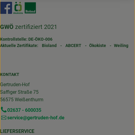
Externer Link zu https://www.facebook.com/gertrudenho
Externer Link zu https://www.oekokiste.de/
Externer Link zu https://www.bioland.de/
GWÖ
zertifiziert 2021
Kontrollstelle: DE-ÖKO-006
Aktuelle Zertifikate:
Bioland
-
ABCERT
-
Ökokiste
-
Weiling
KONTAKT
Gertruden-Hof
Saffiger Straße 75
56575 Weißenthurm
02637 - 600035
service@gertruden-hof.de
LIEFERSERVICE