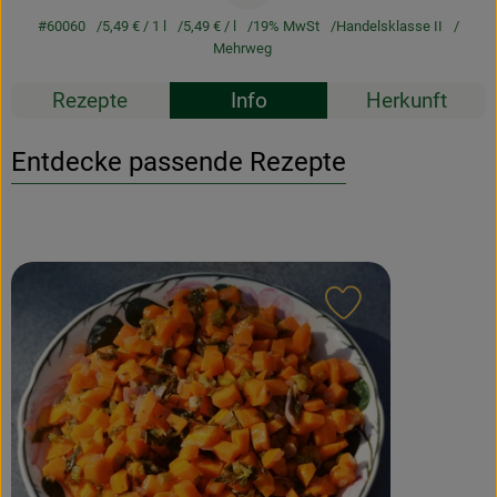
#60060
5,49 €
/ 1 l
5,49 €
/ l
19% MwSt
Handelsklasse II
Mehrweg
Rezepte
Info
Herkunft
Entdecke passende Rezepte
Rezept zu Favour