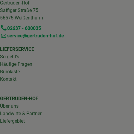
Gertruden-Hof
Saffiger Straße 75
56575 Weißenthurm
02637 - 600035
service@gertruden-hof.de
LIEFERSERVICE
So geht's
Häufige Fragen
Bürokiste
Kontakt
GERTRUDEN-HOF
Über uns
Landwirte & Partner
Liefergebiet