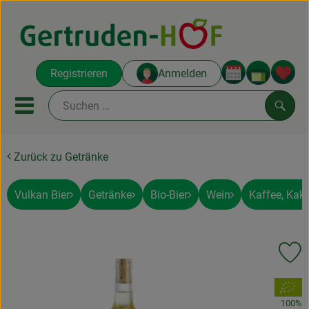
Warenko
Registrieren
Anmelden
Link
Mobiles Menu öffnen oder sc
Such
Zurück zu Getränke
Ökokisten
Koch-Kisten
Vulkan Bier
Getränke
Bio-Bier
Wein
Kaffee, Kak
Themenwelten
Pr
Obst und Gemüse
, Verband:
Regionales
100%