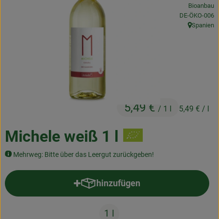
Bioanbau
Frischetheke
, Kontrollstelle
DE-ÖKO-006
Spanien
Natukostwaren
, Herkunft:
Getränke
Tiernahrung
Drogerie
5,49 €
/ 1 l
5,49 €
/ l
So geht’s
Michele weiß 1 l
Über uns
Mehrweg: Bitte über das Leergut zurückgeben!
Rezepte
hinzufügen
Produkt zum Warenkorb hinzufü
1 l