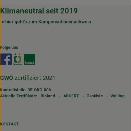
Klimaneutral seit 2019
-> hier geht's zum Kompensationsnachweis
Folge uns
Externer Link zu https://www.facebook.com/gertrudenho
Externer Link zu https://www.oekokiste.de/
Externer Link zu https://www.bioland.de/
GWÖ
zertifiziert 2021
Kontrollstelle: DE-ÖKO-006
Aktuelle Zertifikate:
Bioland
-
ABCERT
-
Ökokiste
-
Weiling
KONTAKT