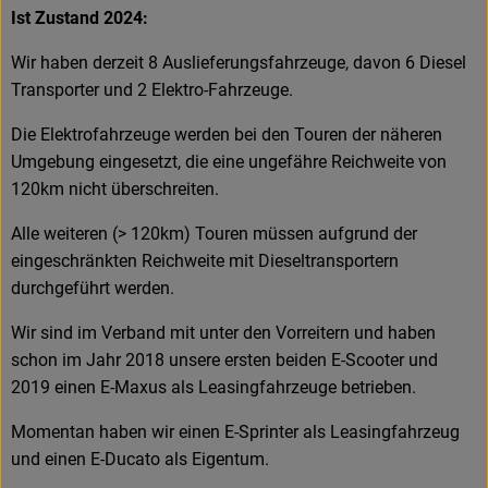
Ist Zustand 2024:
Frischetheke
Wir haben derzeit 8 Auslieferungsfahrzeuge, davon 6 Diesel
Natukostwaren
Transporter und 2 Elektro-Fahrzeuge.
Getränke
Die Elektrofahrzeuge werden bei den Touren der näheren
Umgebung eingesetzt, die eine ungefähre Reichweite von
Tiernahrung
120km nicht überschreiten.
Drogerie
Alle weiteren (> 120km) Touren müssen aufgrund der
eingeschränkten Reichweite mit Dieseltransportern
durchgeführt werden.
So geht’s
Wir sind im Verband mit unter den Vorreitern und haben
Über uns
schon im Jahr 2018 unsere ersten beiden E-Scooter und
Rezepte
2019 einen E-Maxus als Leasingfahrzeuge betrieben.
Momentan haben wir einen E-Sprinter als Leasingfahrzeug
und einen E-Ducato als Eigentum.