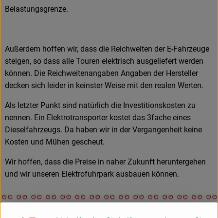
Belastungsgrenze.
Außerdem hoffen wir, dass die Reichweiten der E-Fahrzeuge
steigen, so dass alle Touren elektrisch ausgeliefert werden
können. Die Reichweitenangaben Angaben der Hersteller
decken sich leider in keinster Weise mit den realen Werten.
Als letzter Punkt sind natürlich die Investitionskosten zu
nennen. Ein Elektrotransporter kostet das 3fache eines
Dieselfahrzeugs. Da haben wir in der Vergangenheit keine
Kosten und Mühen gescheut.
Wir hoffen, dass die Preise in naher Zukunft heruntergehen
und wir unseren Elektrofuhrpark ausbauen können.