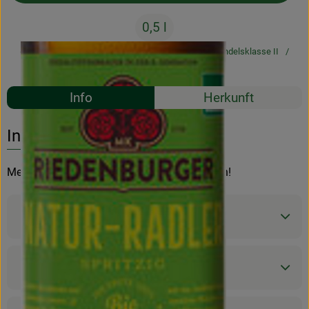
0,5 l
#51315
1,79 €
/ 0,5 l
3,58 €
/ l
19% MwSt
Handelsklasse II
Mehrweg
Rezepte
Info
Herkunft
Es wurden k
Entdecke passende Rezepte
Info
Mehrweg: Bitte über das Leergut zurückgeben!
Produktinformationen
Zutaten