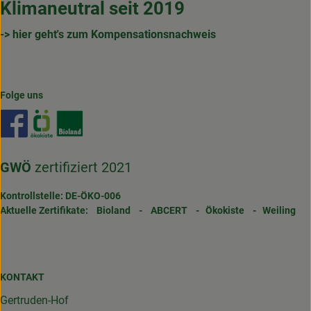
Klimaneutral seit 2019
-> hier geht's zum Kompensationsnachweis
Folge uns
Externer Link zu https://www.facebook.com/gertrudenho
Externer Link zu https://www.oekokiste.de/
Externer Link zu https://www.bioland.de/
GWÖ
zertifiziert 2021
Kontrollstelle: DE-ÖKO-006
Aktuelle Zertifikate:
Bioland
-
ABCERT
-
Ökokiste
-
Weiling
KONTAKT
Gertruden-Hof