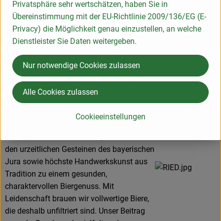
D 93339 Riedenburg
Privatsphäre sehr wertschätzen, haben Sie in
Übereinstimmung mit der EU-Richtlinie 2009/136/EG (E-
Lieber Biergenießer,
Privacy) die Möglichkeit genau einzustellen, an welche
Dienstleister Sie Daten weitergeben.
inmitten der romantischen Landschaft des
bayerischen Altmühltals liegt das
Nur notwendige Cookies zulassen
RIEDENBURGER Brauhaus.
Die hier hergestellten Bierspezialitäten sind
Alle Cookies zulassen
ebenso urtypisch wie der Landstrich, aus
dem sie kommen. In unserer
Cookieeinstellungen
Brauphilosophie vereinen sich Rohstoffe
aus Bioland-Landwirtschaft, Wasser aus
den urzeitlichen Gesteinen des bayerischen
Jura sowie höchste Handwerkskunst aus
Tradition zu einem gesunden,
charaktervollen Biergenuss. Mit
Leidenschaft brauen wir vollwertige Biere,
die deshalb unfiltriert sind. Unser Beitrag