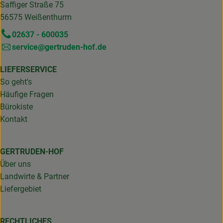
Saffiger Straße 75
56575 Weißenthurm
02637 - 600035
service@gertruden-hof.de
LIEFERSERVICE
So geht's
Häufige Fragen
Bürokiste
Kontakt
GERTRUDEN-HOF
Über uns
Landwirte & Partner
Liefergebiet
RECHTLICHES