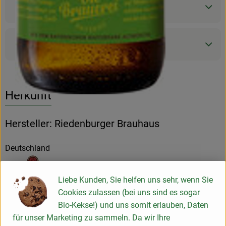
Nährwert-Info
Produktdatenblatt
Herkunft
Hersteller: Riedenburger Brauhaus
Deutschland
Liebe Kunden, Sie helfen uns sehr, wenn Sie
Cookies zulassen (bei uns sind es sogar
RIEDENBURGER BRAUHAUS
Bio-Kekse!) und uns somit erlauben, Daten
Michael Krieger GmbH & Co. KG
für unser Marketing zu sammeln. Da wir Ihre