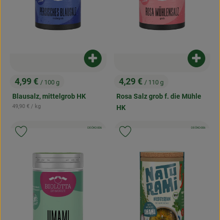
Produkt zum Warenkorb hinzufügen
Produk
4,99 €
4,29 €
/ 100 g
/ 110 g
, Preis:
, Preis:
Blausalz, mittelgrob HK
Rosa Salz grob f. die Mühle
, Referenzpreis:
49,90 €
/ kg
HK
, Kontrollstelle:
, Kontrollstelle:
DE-ÖKO-006
DE-ÖKO-006
Produkt zu Favouriten hinzufügen
Produkt zu Favouriten hinzufügen