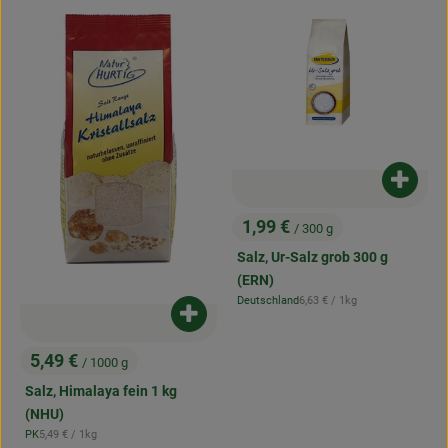
Produk
1,99 €
/ 300 g
, Preis:
Salz, Ur-Salz grob 300 g
(ERN)
, Referenzpreis:
Deutschland
6,63 €
/ 1kg
, Herkunft:
Produkt zum Warenkorb hinzufügen
5,49 €
/ 1000 g
, Preis:
Salz, Himalaya fein 1 kg
(NHU)
, Referenzpreis:
PK
5,49 €
/ 1kg
, Herkunft: