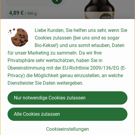
Produkt zum Warenkorb hinzufügen
4,89 €
/ 500 g
, Preis:
Kräutersalz 500g Beutel
(WBI)
Liebe Kunden, Sie helfen uns sehr, wenn Sie
, Referenzpreis:
DV
9,78 €
/ 1kg
Cookies zulassen (bei uns sind es sogar
, Herkunft:
Bio-Kekse!) und uns somit erlauben, Daten
für unser Marketing zu sammeln. Da wir Ihre
Privatsphäre sehr wertschätzen, haben Sie in
Produk
Übereinstimmung mit der EU-Richtlinie 2009/136/EG (E-
3,79 €
/ 90 ml
Privacy) die Möglichkeit genau einzustellen, an welche
, Preis:
Dienstleister Sie Daten weitergeben.
Flüssigwürze hefefrei
Flasche
, Referenzpreis:
DV
42,11 €
/ l
Nur notwendige Cookies zulassen
, Herkunft:
, Verband:
, Verband:
Produkt zu Favouriten hinzufügen
Produkt zu Favouriten hinzufügen
Alle Cookies zulassen
, Kontrollstelle:
, Kontrollstelle:
DE-ÖKO-006
DE-ÖKO-006
Cookieeinstellungen