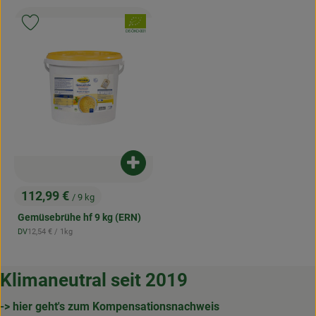
, Verband:
Produkt zu Favouriten hinzufügen
, Kontrollstelle:
DE-ÖKO-001
Produkt zum Warenkorb hinzufügen
112,99 €
/ 9 kg
, Preis:
Gemüsebrühe hf 9 kg (ERN)
, Referenzpreis:
DV
12,54 €
/ 1kg
, Herkunft:
Klimaneutral seit 2019
-> hier geht's zum Kompensationsnachweis