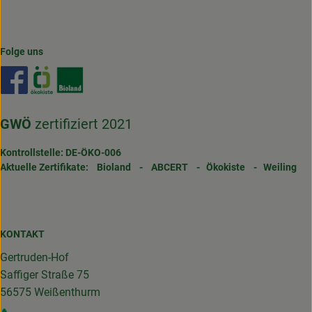
Folge uns
Externer Link zu https://www.facebook.com/gertrudenho
Externer Link zu https://www.oekokiste.de/
Externer Link zu https://www.bioland.de/
GWÖ
zertifiziert 2021
Kontrollstelle: DE-ÖKO-006
Aktuelle Zertifikate:
Bioland
-
ABCERT
-
Ökokiste
-
Weiling
KONTAKT
Gertruden-Hof
Saffiger Straße 75
56575 Weißenthurm