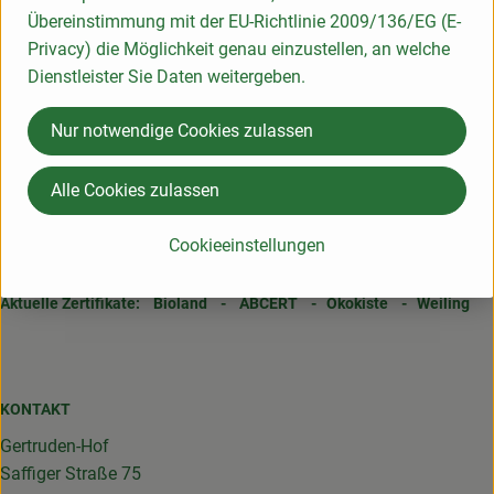
Übereinstimmung mit der EU-Richtlinie 2009/136/EG (E-
-> hier geht's zum Kompensationsnachweis
Privacy) die Möglichkeit genau einzustellen, an welche
Dienstleister Sie Daten weitergeben.
Folge uns
Nur notwendige Cookies zulassen
Externer Link zu https://www.facebook.com/gertrudenho
Externer Link zu https://www.oekokiste.de/
Externer Link zu https://www.bioland.de/
Alle Cookies zulassen
GWÖ
zertifiziert 2021
Cookieeinstellungen
Kontrollstelle: DE-ÖKO-006
Aktuelle Zertifikate:
Bioland
-
ABCERT
-
Ökokiste
-
Weiling
KONTAKT
Gertruden-Hof
Saffiger Straße 75