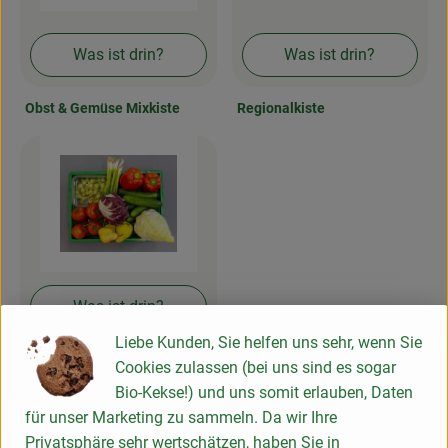
Frischetheke
Was ist drin?
Was ist drin?
Natukostwaren
Getränke
Obst & Gemüse Mixkiste
Regionalkiste
Tiernahrung
Drogerie
So geht’s
Was ist drin?
Über uns
Liebe Kunden, Sie helfen uns sehr, wenn Sie
Rezepte
Obst-Rohkostkiste
Cookies zulassen (bei uns sind es sogar
Bio-Kekse!) und uns somit erlauben, Daten
für unser Marketing zu sammeln. Da wir Ihre
Klimaneutral seit 2019
Privatsphäre sehr wertschätzen, haben Sie in