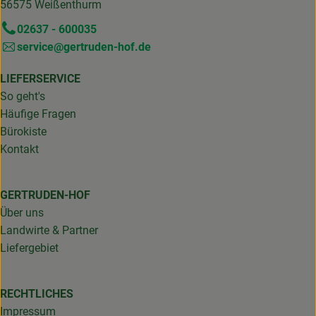
56575 Weißenthurm
02637 - 600035
service@gertruden-hof.de
LIEFERSERVICE
So geht's
Häufige Fragen
Bürokiste
Kontakt
GERTRUDEN-HOF
Über uns
Landwirte & Partner
Liefergebiet
RECHTLICHES
Impressum