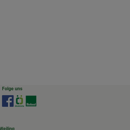
Folge uns
Externer Link zu https://www.facebook.com/gertrudenho
Externer Link zu https://www.oekokiste.de/
Externer Link zu https://www.bioland.de/
Weiling