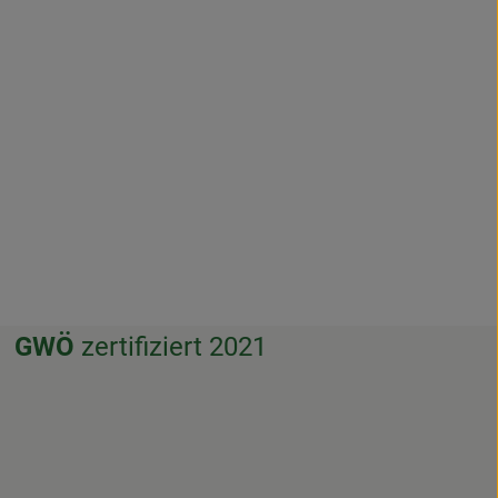
GWÖ
zertifiziert 2021
f.weissenthurm/