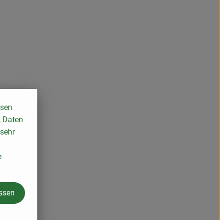
ssen
, Daten
 sehr
e
assen