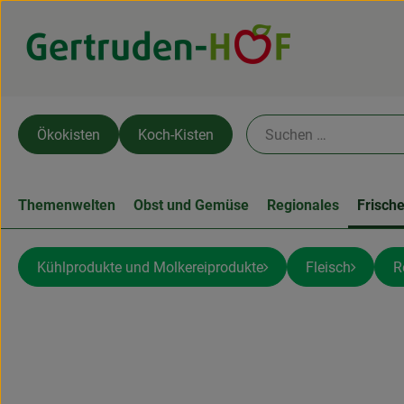
Ökokisten
Koch-Kisten
Themenwelten
Obst und Gemüse
Regionales
Frisch
Kühlprodukte und Molkereiprodukte
Fleisch
R