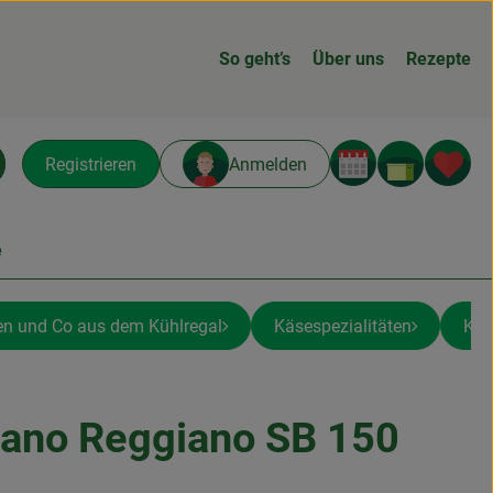
So geht’s
Über uns
Rezepte
Warenk
L
Registrieren
Anmelden
chen
e
en und Co aus dem Kühlregal
Käsespezialitäten
Käs
ano Reggiano SB 150
ügen