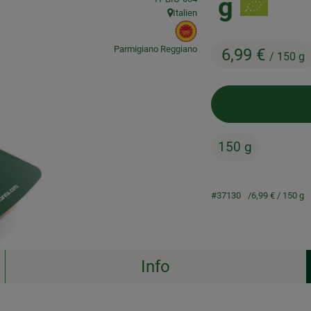
g
Italien
, Herkunft:
, EU Herkunft:
Parmigiano Reggiano
6,99 €
/ 150 g
150 g
#37130
6,99 €
/ 150 g
Info