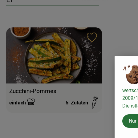
Rezept zu Favouri
Zucchini-Pommes
wertsch
2009/13
einfach
5
Zutaten
Dienstl
Schwierigkeit:
Nur