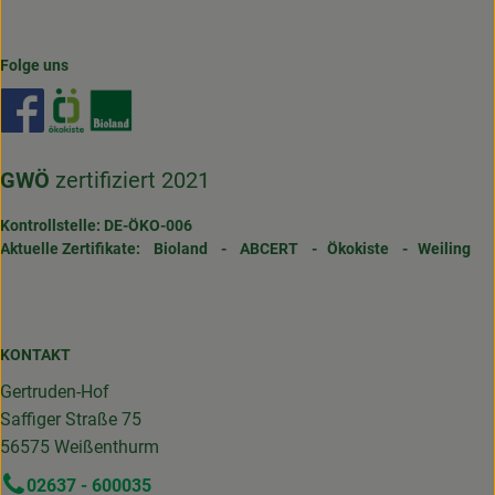
Folge uns
Externer Link zu https://www.facebook.com/gertrudenho
Externer Link zu https://www.oekokiste.de/
Externer Link zu https://www.bioland.de/
GWÖ
zertifiziert 2021
Kontrollstelle: DE-ÖKO-006
Aktuelle Zertifikate:
Bioland
-
ABCERT
-
Ökokiste
-
Weiling
KONTAKT
Gertruden-Hof
Saffiger Straße 75
56575 Weißenthurm
02637 - 600035