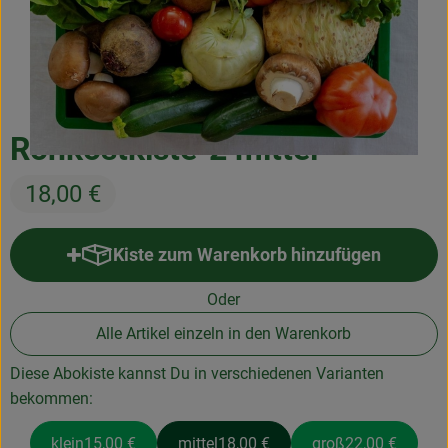
Frischetheke
Natukostwaren
Getränke
Rohkostkiste-2 mittel
Tiernahrung
18,00 €
Drogerie
Kiste zum Warenkorb hinzufügen
Kiste zum Warenkorb hinzufüg
So geht’s
Oder
Über uns
Alle Artikel einzeln in den Warenkorb
Rezepte
Diese Abokiste kannst Du in verschiedenen Varianten
bekommen:
klein
15,00 €
mittel
18,00 €
groß
22,00 €