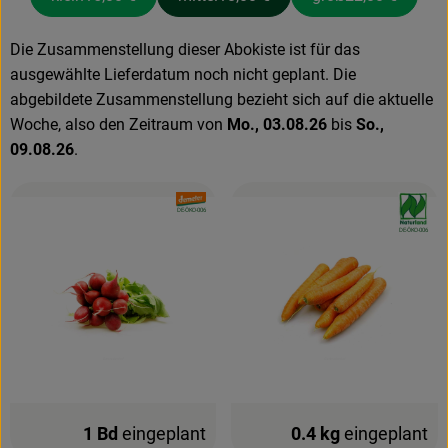
Die Zusammenstellung dieser Abokiste ist für das
ausgewählte Lieferdatum noch nicht geplant. Die
abgebildete Zusammenstellung bezieht sich auf die aktuelle
Woche, also den Zeitraum von
Mo., 03.08.26
bis
So.,
09.08.26
.
, Verband:
, Verband
, Kontrollstelle:
DE-ÖKO-006
, Kontrollstelle:
DE-ÖKO-006
1 Bd
eingeplant
0.4 kg
eingeplant