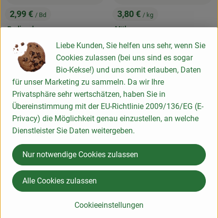
2,99 €
3,80 €
/ Bd
/ kg
, Preis:
, Preis:
Radieschen
Möhren
Deutschland
Deutschland
, Herkunft:
, Herkunft:
Liebe Kunden, Sie helfen uns sehr, wenn Sie
Cookies zulassen (bei uns sind es sogar
regional
, Verband:
, Verband
Bio-Kekse!) und uns somit erlauben, Daten
, Kontrollstelle:
, Kontrollstelle:
DE-ÖKO-006
DE-ÖKO-006
für unser Marketing zu sammeln. Da wir Ihre
Privatsphäre sehr wertschätzen, haben Sie in
Übereinstimmung mit der EU-Richtlinie 2009/136/EG (E-
Privacy) die Möglichkeit genau einzustellen, an welche
Dienstleister Sie Daten weitergeben.
1 St
eingeplant
Nur notwendige Cookies zulassen
0.5 kg
eingeplant
3,30 €
/ St
, Preis:
Alle Cookies zulassen
Salat der Woche
8,99 €
/ kg
, Referenzpreis:
Deutschland
3,30 €
/ STÜCK
, Preis:
, Herkunft:
Cookieeinstellungen
Tomaten, regional