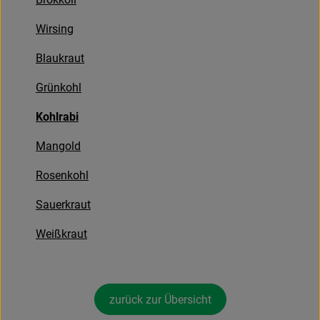
Frischetheke
Wirsing
Natukostwaren
Blaukraut
Getränke
Grünkohl
Tiernahrung
Kohlrabi
Drogerie
Mangold
Rosenkohl
So geht’s
Sauerkraut
Über uns
Weißkraut
Rezepte
zurück zur Übersicht