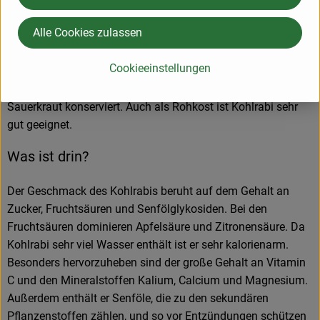
Knollen werden geschält und in Scheiben oder Stücke
Alle Cookies zulassen
geschnitten gekocht oder geschmort als Gemüse serviert
und roh geraspelt oder in Streifen geschnitten für Salate
Cookieeinstellungen
verwendet. Die zarten, jungen Blätter bereitet man wie Spinat
zu. In Frankreich werden die Knollen gehobelt und wie
Sauerkraut konserviert. Auch als Rohkost ist Kohlrabi sehr
gut geeignet.
Was ist drin?
Der Geschmack des Kohlrabis beruht auf dem Gehalt an
Zucker, Fruchtsäuren und Senfölglykosiden. Bei den
Fruchtsäuren dominieren Apfelsäure und Zitronensäure. Da
Kohlrabi sehr viel Wasser enthält ist er sehr kalorienarm.
Besonders hervorzuheben sind der große Gehalt an Vitamin
C und den Mineralstoffen Kalium, Calcium und Magnesium.
Außerdem enthält er Senföle, die zu den sekundären
Pflanzenstoffen zählen, und so vor Entzündungen schützen