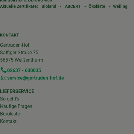
Aktuelle Zertifikate:
Bioland
-
ABCERT
-
Ökokiste
-
Weiling
KONTAKT
Gertruden-Hof
Saffiger Straße 75
56575 Weißenthurm
02637 - 600035
service@gertruden-hof.de
LIEFERSERVICE
So geht's
Häufige Fragen
Bürokiste
Kontakt