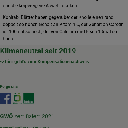
und die körpereigene Abwehr stärken.
Kohlrabi Blätter haben gegenüber der Knolle einen rund
doppelt so hohen Gehalt an Vitamin C, der Gehalt an Carotin
ist 100mal so hoch, der von Calcium und Eisen 10mal so
hoch.
Klimaneutral seit 2019
-> hier geht's zum Kompensationsnachweis
Folge uns
Externer Link zu https://www.facebook.com/gertrudenho
Externer Link zu https://www.oekokiste.de/
Externer Link zu https://www.bioland.de/
GWÖ
zertifiziert 2021
Kontrollstelle: DE-ÖKO-006