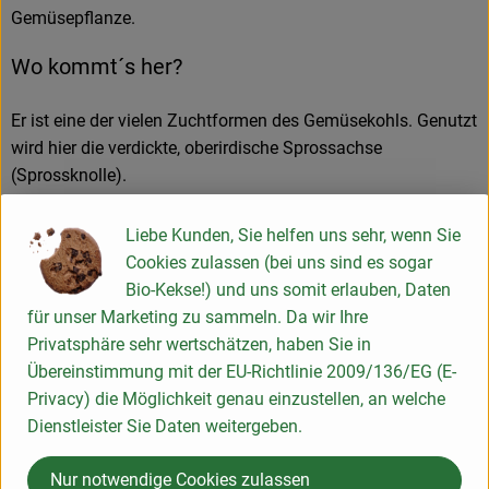
Gemüsepflanze.
Wo kommt´s her?
Er ist eine der vielen Zuchtformen des Gemüsekohls. Genutzt
wird hier die verdickte, oberirdische Sprossachse
(Sprossknolle).
Wie sieht´s aus?
Liebe Kunden, Sie helfen uns sehr, wenn Sie
Cookies zulassen (bei uns sind es sogar
Man unterscheidet zwei Arten: Winter- und Sommerkohlrabi.
Bio-Kekse!) und uns somit erlauben, Daten
Winterkohlrabi ist größer und lagerfähig. Geschmacklich
für unser Marketing zu sammeln. Da wir Ihre
sind die beiden sich sehr ähnlich. Außerdem gibt es Sorten
Privatsphäre sehr wertschätzen, haben Sie in
mit weißer und blauer Schale. Egal welche Farbe die Schale
Übereinstimmung mit der EU-Richtlinie 2009/136/EG (E-
aufweist, das Fleisch des Kohlrabis ist immer weiß.
Privacy) die Möglichkeit genau einzustellen, an welche
Dienstleister Sie Daten weitergeben.
Wie verwende ich´s?
Nur notwendige Cookies zulassen
Das zarte Gemüse lässt sich schnell zubereiten. Die jungen