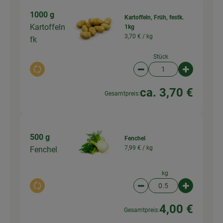
1000 g
Kartoffeln, Früh, festk.
Kartoffeln
1kg
3,70 € /
kg
fk
Stück
Auswahl ändern
Artikelanzahl verringer
Artikelanz
ca. 3,70 €
Gesamtpreis:
500 g
Fenchel
7,99 € /
kg
Fenchel
kg
Auswahl ändern
Artikelanzahl verringer
Artikelanz
4,00 €
Gesamtpreis: