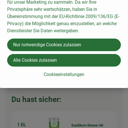
für unser Marketing zu sammeln. Da wir Ihre
4,29 €
Gesamtpreis:
Privatsphäre sehr wertschätzen, haben Sie in
Übereinstimmung mit der EU-Richtlinie 2009/136/EG (E-
Privacy) die Möglichkeit genau einzustellen, an welche
2 Zehe(n)
Knoblauch
Dienstleister Sie Daten weitergeben.
18,02 € /
kg
Knoblauch
Nur notwendige Cookies zulassen
Stück
Auswahl ändern
Artikelanzahl verringer
Artikelanz
Alle Cookies zulassen
ca. 1,64 €
Gesamtpreis:
Cookieeinstellungen
Du hast sicher:
1 EL
Basilikum Streuer HK