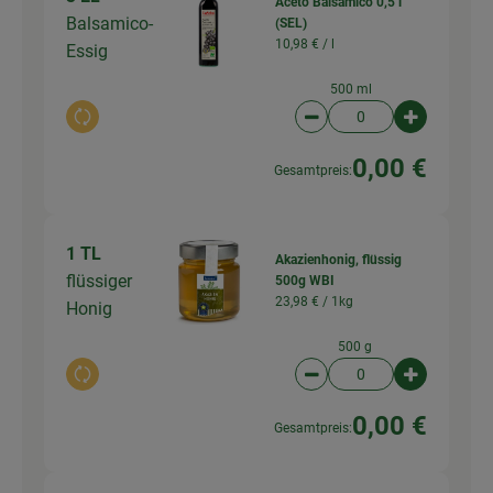
Aceto Balsamico 0,5 l
Balsamico-
(SEL)
10,98 € /
l
Essig
500 ml
Auswahl ändern
Artikelanzahl verringer
Artikelanz
0,00 €
Gesamtpreis:
1 TL
Akazienhonig, flüssig
flüssiger
500g WBI
23,98 € /
1kg
Honig
500 g
Auswahl ändern
Artikelanzahl verringer
Artikelanz
0,00 €
Gesamtpreis: