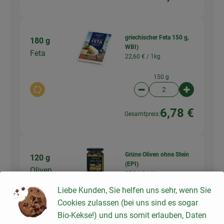
griechischer Feta 150 g,
180 g
WBI)
Feta
22,60 € /
1kg
150 g
Auswahl ändern
Artikelanzahl verringer
Artikelanz
6,78 €
Gesamtpreis:
Grüne Oliven ohne Stein
120 g
(EPI)
Oliven
25,24 € /
1kg
Liebe Kunden, Sie helfen uns sehr, wenn Sie
315 g
Cookies zulassen (bei uns sind es sogar
Auswahl ändern
Artikelanzahl verringer
Artikelanz
Bio-Kekse!) und uns somit erlauben, Daten