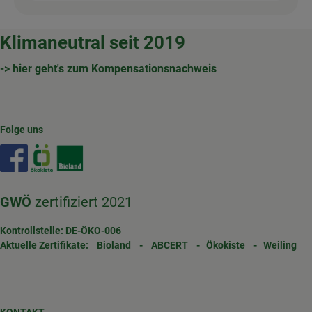
Klimaneutral seit 2019
-> hier geht's zum Kompensationsnachweis
Folge uns
Externer Link zu https://www.facebook.com/gertrudenho
Externer Link zu https://www.oekokiste.de/
Externer Link zu https://www.bioland.de/
GWÖ
zertifiziert 2021
Kontrollstelle: DE-ÖKO-006
Aktuelle Zertifikate:
Bioland
-
ABCERT
-
Ökokiste
-
Weiling