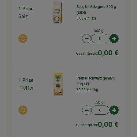
Salz, Ur-Salz grob 300 g
1 Prise
(ERN)
Salz
6,63 € /
1kg
300 g
Auswahl ändern
Artikelanzahl verringer
Artikelanz
0,00 €
Gesamtpreis:
Pfeffer schwarz gemahl
1 Prise
50g LEB
Pfeffer
69,80 € /
1kg
50 g
Auswahl ändern
Artikelanzahl verringer
Artikelanz
0,00 €
Gesamtpreis: