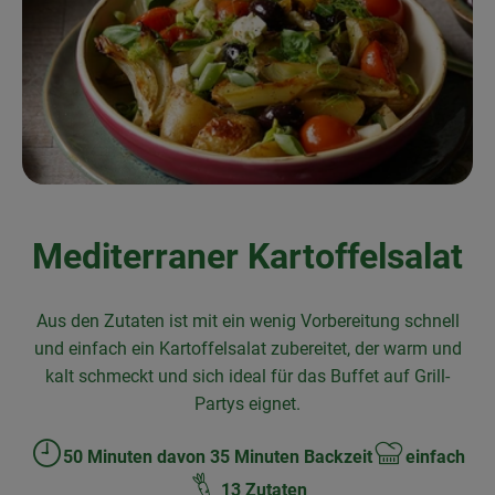
Frischetheke
Natukostwaren
Getränke
Tiernahrung
Drogerie
Mediterraner Kartoffelsalat
So geht’s
Aus den Zutaten ist mit ein wenig Vorbereitung schnell
Über uns
und einfach ein Kartoffelsalat zubereitet, der warm und
kalt schmeckt und sich ideal für das Buffet auf Grill-
Rezepte
Partys eignet.
50 Minuten davon 35 Minuten Backzeit
einfach
Zubreitungszeit:
Schwierigkeit:
13 Zutaten