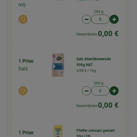
ml)
264 g
Auswahl ändern
Artikelanzahl verringer
Artikelanz
0,00 €
Gesamtpreis:
Salz Atlantikmeersalz
1 Prise
500g NAT
Salz
4,58 € /
1kg
500 g
Auswahl ändern
Artikelanzahl verringer
Artikelanz
0,00 €
Gesamtpreis:
Pfeffer schwarz gemahl
1 Prise
50g LEB