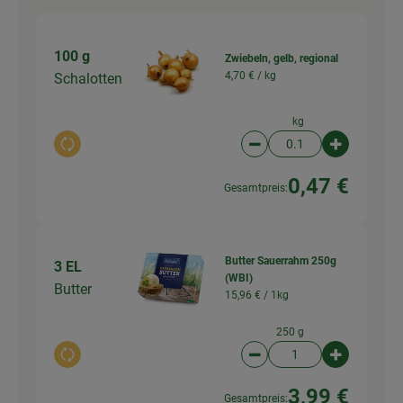
100 g
Zwiebeln, gelb, regional
4,70 € /
kg
Schalotten
kg
Auswahl ändern
Artikelanzahl verringer
Artikelanz
0,47 €
Gesamtpreis:
Butter Sauerrahm 250g
3 EL
(WBI)
Butter
15,96 € /
1kg
250 g
Auswahl ändern
Artikelanzahl verringer
Artikelanz
3,99 €
Gesamtpreis: