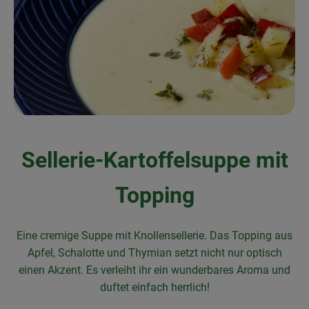
Frischetheke
Natukostwaren
Getränke
Tiernahrung
Drogerie
Sellerie-Kartoffelsuppe mit
So geht’s
Topping
Über uns
Eine cremige Suppe mit Knollensellerie. Das Topping aus
Rezepte
Apfel, Schalotte und Thymian setzt nicht nur optisch
einen Akzent. Es verleiht ihr ein wunderbares Aroma und
duftet einfach herrlich!