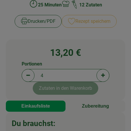
25 Minuten
12 Zutaten
Zubreitungszeit:
Schwierigkeit:
Drucken​/​PDF
Rezept speichern
13,20 €
Portionen
Portionen verringern (aktuell 4 Portionen ausgewä
Portionen erh
Zutaten in den Warenkorb
Einkaufsliste
Zubereitung
Du brauchst: