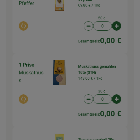
Pfeffer
69,80 € /
1kg
50 g
Auswahl ändern
Artikelanzahl verringer
Artikelanz
0,00 €
Gesamtpreis:
1 Prise
Muskatnuss gemahlen
Muskatnus
Tüte (STN)
143,00 € /
1kg
s
30 g
Auswahl ändern
Artikelanzahl verringer
Artikelanz
0,00 €
Gesamtpreis:
Thymian gerebelt 20g