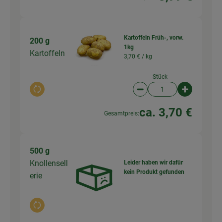
Kartoffeln Früh-, vorw.
200 g
1kg
Kartoffeln
3,70 € /
kg
Stück
Auswahl ändern
Artikelanzahl verringer
Artikelanz
ca. 3,70 €
Gesamtpreis:
500 g
Knollensell
Leider haben wir dafür
kein Produkt gefunden
erie
Auswahl ändern