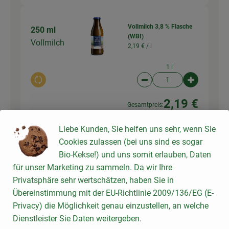
Vollmilch 3,8 % Flasche
250 ml
(WBI)
Vollmilch
2,19 € /
l
1 l
Auswahl ändern
Artikelanzahl verringer
Artikelanz
2,19 €
Gesamtpreis:
Liebe Kunden, Sie helfen uns sehr, wenn Sie
Cookies zulassen (bei uns sind es sogar
Schlagsahne 30% Becher
200 ml
Bio-Kekse!) und uns somit erlauben, Daten
200g
Sahne
8,45 € /
1kg
für unser Marketing zu sammeln. Da wir Ihre
Privatsphäre sehr wertschätzen, haben Sie in
200 g
Übereinstimmung mit der EU-Richtlinie 2009/136/EG (E-
Auswahl ändern
Artikelanzahl verringer
Artikelanz
Privacy) die Möglichkeit genau einzustellen, an welche
Dienstleister Sie Daten weitergeben.
1,69 €
Gesamtpreis: